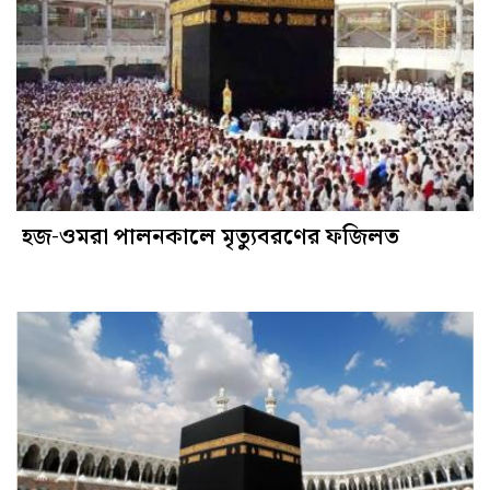
হজ-ওমরা পালনকালে মৃত্যুবরণের ফজিলত