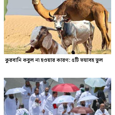
কুরবানি কবুল না হওয়ার কারণ: ৫টি ভয়াবহ ভুল