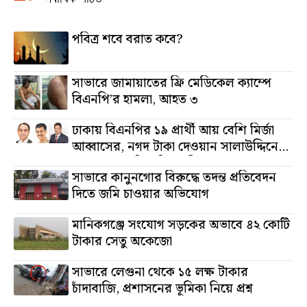
পবিত্র শবে বরাত কবে?
সাভারে জামায়াতের ফ্রি মেডিকেল ক্যাম্পে
বিএনপি’র হামলা, আহত ৩
ঢাকায় বিএনপির ১৯ প্রার্থী আয় বেশি মির্জা
আব্বাসের, নগদ টাকা দেওয়ান সালাউদ্দিনের,
অস্থাবর সম্পত্তি তমিজউদ্দিনের
সাভারে কানুনগোর বিরুদ্ধে তদন্ত প্রতিবেদন
দিতে জমি চাওয়ার অভিযোগ
মানিকগঞ্জে সংযোগ সড়কের অভাবে ৪২ কোটি
টাকার সেতু অকেজো
সাভারে লেগুনা থেকে ১৫ লক্ষ টাকার
চাঁদাবাজি, প্রশাসনের ভূমিকা নিয়ে প্রশ্ন