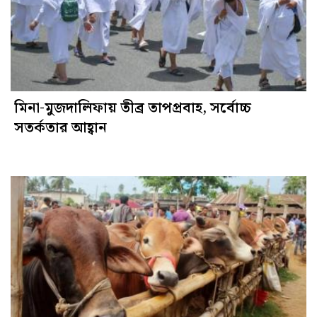
মিনা-মুজদালিফায় তীব্র তাপপ্রবাহ, সর্বোচ্চ
সতর্কতার আহ্বান