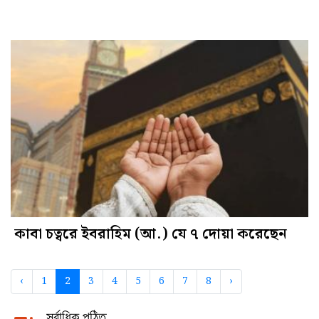
কাবা চত্বরে ইবরাহিম (আ.) যে ৭ দোয়া করেছেন
‹
1
2
3
4
5
6
7
8
›
সর্বাধিক পঠিত