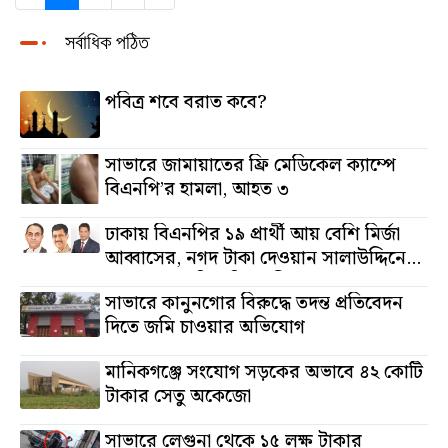
সর্বাধিক পঠিত
পবিত্র শবে বরাত কবে?
সাভারে জামায়াতের ফ্রি মেডিকেল ক্যাম্পে
বিএনপি’র হামলা, আহত ৩
ঢাকায় বিএনপির ১৯ প্রার্থী আয় বেশি মির্জা
আব্বাসের, নগদ টাকা দেওয়ান সালাউদ্দিনের,
অস্থাবর সম্পত্তি তমিজউদ্দিনের
সাভারে কানুনগোর বিরুদ্ধে তদন্ত প্রতিবেদন
দিতে জমি চাওয়ার অভিযোগ
মানিকগঞ্জে সংযোগ সড়কের অভাবে ৪২ কোটি
টাকার সেতু অকেজো
সাভারে লেগুনা থেকে ১৫ লক্ষ টাকার