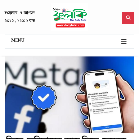
শুক্রবার, ৭ আগস্ট
২০২৬, ১২:০০ রাত
MENU