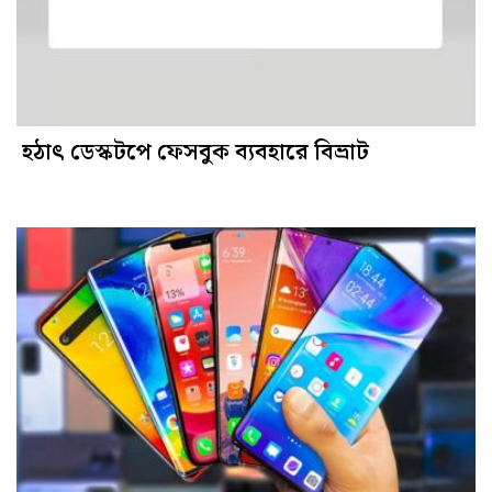
হঠাৎ ডেস্কটপে ফেসবুক ব্যবহারে বিভ্রাট