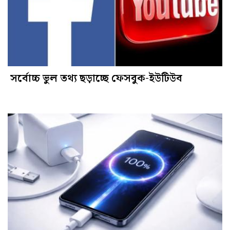
সর্বোচ্চ ভুল তথ্য ছড়াচ্ছে ফেসবুক-ইউটিউব