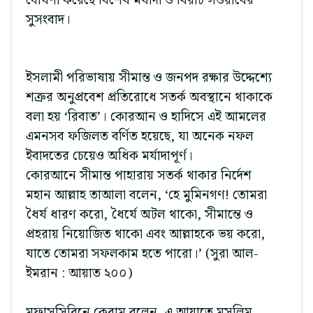
ঘোষণা করেছে বিশেষ মর্যাদা ও বিরাট সওয়াবের
সুসংবাদ।
ইসলামী পরিভাষায় সীমান্ত ও জনপদ রক্ষার উদ্দেশ্যে
শত্রুর অনুপ্রবেশ প্রতিরোধে সতর্ক অবস্থানে থাকাকে
বলা হয় ‘রিবাত’। কোরআন ও হাদিসে এই আমলের
এমনসব ফজিলত বর্ণিত হয়েছে, যা অনেক নফল
ইবাদতের চেয়েও অধিক মর্যাদাপূর্ণ।
কোরআনে সীমান্ত পাহারায় সতর্ক থাকার নির্দেশ
মহান আল্লাহ তাআলা বলেন, ‘হে মুমিনগণ! তোমরা
ধৈর্য ধারণ করো, ধৈর্যে অটল থাকো, সীমান্তে ও
প্রহরায় নিয়োজিত থাকো এবং আল্লাহকে ভয় করো,
যাতে তোমরা সফলকাম হতে পারো।’ (সুরা আল-
ইমরান : আয়াত ২০০)
মুফাসসিরিনে কেরাম বলেন, এ আয়াতে মুসলিম