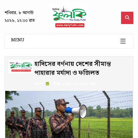
শনিবার, ৮ আগস্ট
২০২৬, ১২:০০ রাত
MENU
হাদিসের বর্ণনায় দেশের সীমান্ত
পাহারার মর্যাদা ও ফজিলত
প্রকাশ :
শনিবার, ১৩ জুন ২০২৬, ০৬:৪২ সকাল