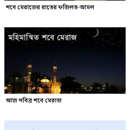
শবে মেরাজের রাতের ফজিলত-আমল
আজ পবিত্র শবে মেরাজ