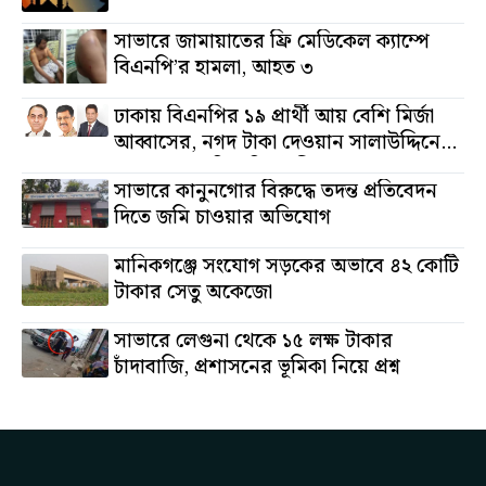
সাভারে জামায়াতের ফ্রি মেডিকেল ক্যাম্পে
বিএনপি’র হামলা, আহত ৩
ঢাকায় বিএনপির ১৯ প্রার্থী আয় বেশি মির্জা
আব্বাসের, নগদ টাকা দেওয়ান সালাউদ্দিনের,
অস্থাবর সম্পত্তি তমিজউদ্দিনের
সাভারে কানুনগোর বিরুদ্ধে তদন্ত প্রতিবেদন
দিতে জমি চাওয়ার অভিযোগ
মানিকগঞ্জে সংযোগ সড়কের অভাবে ৪২ কোটি
টাকার সেতু অকেজো
সাভারে লেগুনা থেকে ১৫ লক্ষ টাকার
চাঁদাবাজি, প্রশাসনের ভূমিকা নিয়ে প্রশ্ন