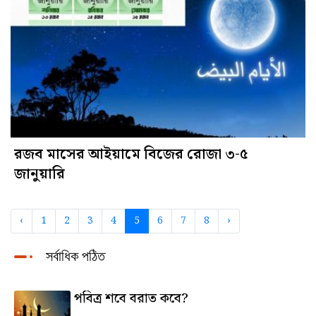
রজব মাসের আইয়ামে বিজের রোজা ৩-৫
জানুয়ারি
‹
1
2
3
4
5
6
7
8
›
সর্বাধিক পঠিত
পবিত্র শবে বরাত কবে?