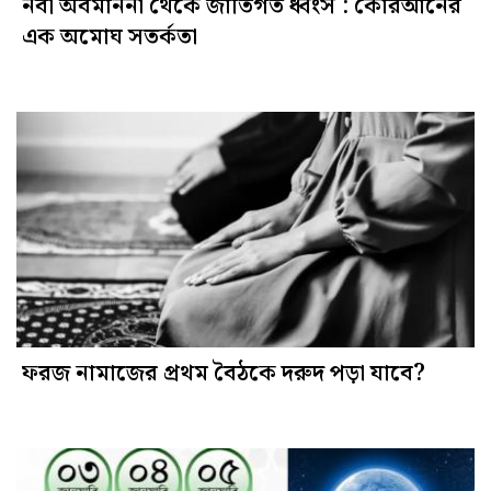
নবী অবমাননা থেকে জাতিগত ধ্বংস : কোরআনের
এক অমোঘ সতর্কতা
ফরজ নামাজের প্রথম বৈঠকে দরুদ পড়া যাবে?