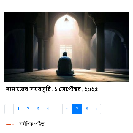
নামাজের সময়সূচি: ১ সেপ্টেম্বর, ২০২৫
‹
1
2
3
4
5
6
7
8
›
সর্বাধিক পঠিত