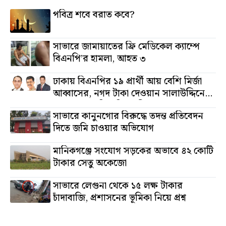
পবিত্র শবে বরাত কবে?
সাভারে জামায়াতের ফ্রি মেডিকেল ক্যাম্পে
বিএনপি’র হামলা, আহত ৩
ঢাকায় বিএনপির ১৯ প্রার্থী আয় বেশি মির্জা
আব্বাসের, নগদ টাকা দেওয়ান সালাউদ্দিনের,
অস্থাবর সম্পত্তি তমিজউদ্দিনের
সাভারে কানুনগোর বিরুদ্ধে তদন্ত প্রতিবেদন
দিতে জমি চাওয়ার অভিযোগ
মানিকগঞ্জে সংযোগ সড়কের অভাবে ৪২ কোটি
টাকার সেতু অকেজো
সাভারে লেগুনা থেকে ১৫ লক্ষ টাকার
চাঁদাবাজি, প্রশাসনের ভূমিকা নিয়ে প্রশ্ন