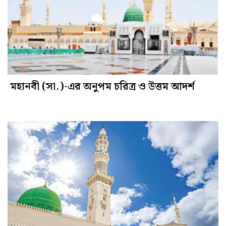
মহানবী (সা.)-এর অনুপম চরিত্র ও উত্তম আদর্শ