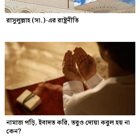
রাসুলুল্লাহ (সা.)-এর রাষ্ট্রনীতি
নামাজ পড়ি, ইবাদত করি, তবুও দোয়া কবুল হয় না
কেন?