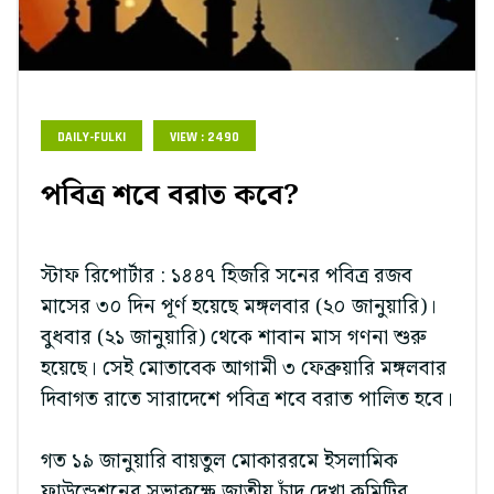
DAILY-FULKI
VIEW : 2490
পবিত্র শবে বরাত কবে?
স্টাফ রিপোর্টার : ১৪৪৭ হিজরি সনের পবিত্র রজব
মাসের ৩০ দিন পূর্ণ হয়েছে মঙ্গলবার (২০ জানুয়ারি)।
বুধবার (২১ জানুয়ারি) থেকে শাবান মাস গণনা শুরু
হয়েছে। সেই মোতাবেক আগামী ৩ ফেব্রুয়ারি মঙ্গলবার
দিবাগত রাতে সারাদেশে পবিত্র শবে বরাত পালিত হবে।
গত ১৯ জানুয়ারি বায়তুল মোকাররমে ইসলামিক
ফাউন্ডেশনের সভাকক্ষে জাতীয় চাঁদ দেখা কমিটির