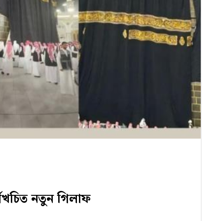
ণখচিত নতুন গিলাফ