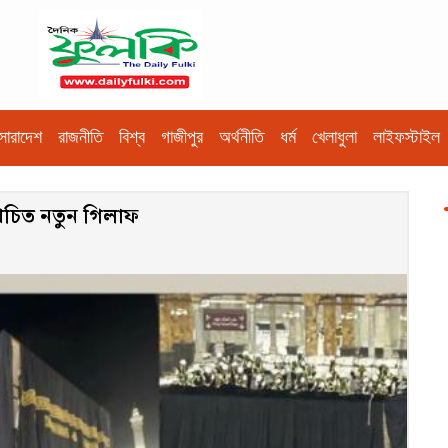
সারাদেশ
রাজনীতি
বিশ্ব
গাজীপুর
অর্থনীতি
ধর্ম
খেলাধুলা
লাইফস্টাইল
খচিত নতুন গিলাফ