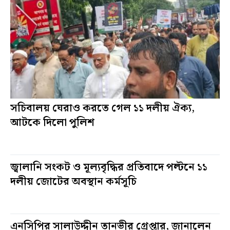
সচিবালয় ঘেরাও করতে গেল ১১ দলীয় ঐক্য,
আটকে দিলো পুলিশ
২১ ঘন্টা আগে
জ্বালানি সংকট ও মূল্যবৃদ্ধির প্রতিবাদে পল্টনে ১১
দলীয় জোটের অবস্থান কর্মসূচি
২১ ঘন্টা আগে
এনসিপির সালাউদ্দীন তানভীর গ্রেপ্তার, জানালেন