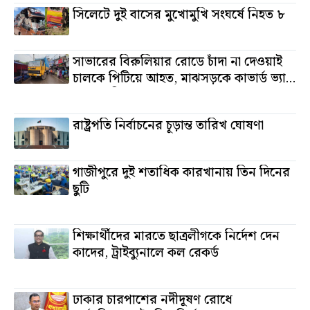
সিলেটে দুই বাসের মুখোমুখি সংঘর্ষে নিহত ৮
১১ মিনিট আগে
সাভারের বিরুলিয়ার রোডে চাঁদা না দেওয়াই
চালকে পিটিয়ে আহত, মাঝসড়কে কাভার্ড ভ্যান
রেখে প্রতিবাদ
১৬ ঘন্টা আগে
রাষ্ট্রপতি নির্বাচনের চূড়ান্ত তারিখ ঘোষণা
১৯ ঘন্টা আগে
গাজীপুরে দুই শতাধিক কারখানায় তিন দিনের
ছুটি
২০ ঘন্টা আগে
শিক্ষার্থীদের মারতে ছাত্রলীগকে নির্দেশ দেন
কাদের, ট্রাইব্যুনালে কল রেকর্ড
২০ ঘন্টা আগে
ঢাকার চারপাশের নদীদূষণ রোধে