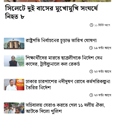
সিলেটে দুই বাসের মুখোমুখি সংঘর্ষে
নিহত ৮
১১ মিনিট আগে
রাষ্ট্রপতি নির্বাচনের চূড়ান্ত তারিখ ঘোষণা
১৯ ঘন্টা আগে
শিক্ষার্থীদের মারতে ছাত্রলীগকে নির্দেশ দেন
কাদের, ট্রাইব্যুনালে কল রেকর্ড
২০ ঘন্টা আগে
ঢাকার চারপাশের নদীদূষণ রোধে কর্মপরিকল্পনা
তৈরির নির্দেশ
২০ ঘন্টা আগে
সচিবালয় ঘেরাও করতে গেল ১১ দলীয় ঐক্য,
আটকে দিলো পুলিশ