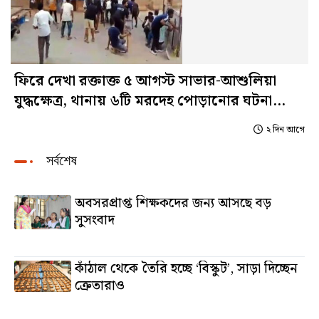
ফিরে দেখা রক্তাক্ত ৫ আগস্ট সাভার-আশুলিয়া
যুদ্ধক্ষেত্র, থানায় ৬টি মরদেহ পোড়ানোর ঘটনা
নির্মম নিষ্ঠুর ইতিহাসে হয়ে থাকবে
২ দিন আগে
সর্বশেষ
অবসরপ্রাপ্ত শিক্ষকদের জন্য আসছে বড়
সুসংবাদ
১ মিনিট আগে
কাঁঠাল থেকে তৈরি হচ্ছে ‘বিস্কুট’, সাড়া দিচ্ছেন
ক্রেতারাও
৫ মিনিট আগে