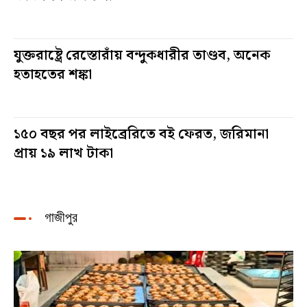
৪ দিন আগে
যুক্তরাষ্ট্রে রেস্তোরাঁয় বন্দুকধারীর তাণ্ডব, অনেক
হতাহতের শঙ্কা
৪ দিন আগে
১৫০ বছর পর লাইব্রেরিতে বই ফেরত, জরিমানা
প্রায় ১৯ লাখ টাকা
৫ দিন আগে
গাজীপুর