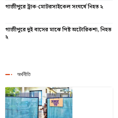
গাজীপুরে ট্রাক-মোটরসাইকেল সংঘর্ষে নিহত ২
৩৪ দিন আগে
গাজীপুরে দুই বাসের মাঝে পিষ্ট অটোরিকশা, নিহত
২
৬৩ দিন আগে
অর্থনীতি