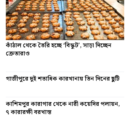
কাঁঠাল থেকে তৈরি হচ্ছে ‘বিস্কুট’, সাড়া দিচ্ছেন
ক্রেতারাও
৫ মিনিট আগে
গাজীপুরে দুই শতাধিক কারখানায় তিন দিনের ছুটি
২০ ঘন্টা আগে
কাশিমপুর কারাগার থেকে নারী কয়েদির পলায়ন,
৭ কারারক্ষী বরখাস্ত
১৯ দিন আগে