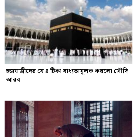
হজযাত্রীদের যে ৪ টিকা বাধ্যতামূলক করলো সৌদি
আরব