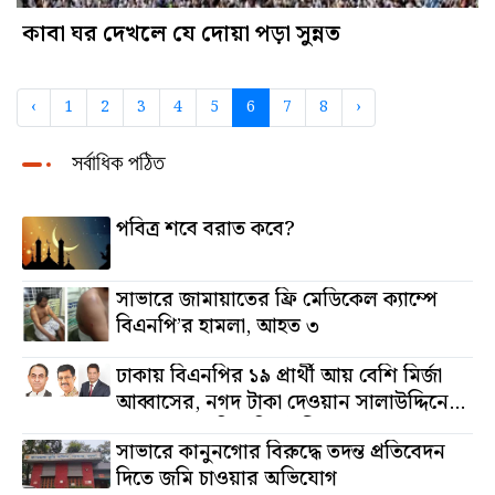
কাবা ঘর দেখলে যে দোয়া পড়া সুন্নত
‹
1
2
3
4
5
6
7
8
›
সর্বাধিক পঠিত
পবিত্র শবে বরাত কবে?
সাভারে জামায়াতের ফ্রি মেডিকেল ক্যাম্পে
বিএনপি’র হামলা, আহত ৩
ঢাকায় বিএনপির ১৯ প্রার্থী আয় বেশি মির্জা
আব্বাসের, নগদ টাকা দেওয়ান সালাউদ্দিনের,
অস্থাবর সম্পত্তি তমিজউদ্দিনের
সাভারে কানুনগোর বিরুদ্ধে তদন্ত প্রতিবেদন
দিতে জমি চাওয়ার অভিযোগ