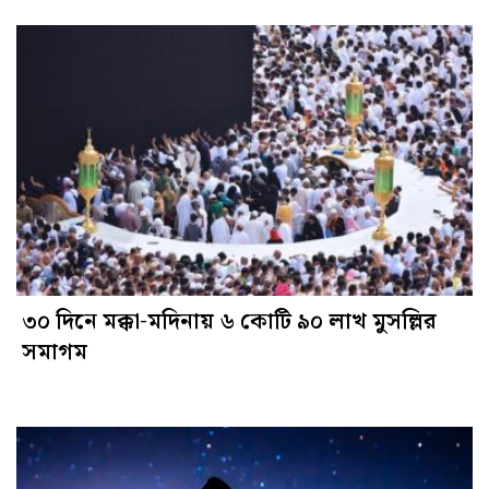
৩০ দিনে মক্কা-মদিনায় ৬ কোটি ৯০ লাখ মুসল্লির
সমাগম