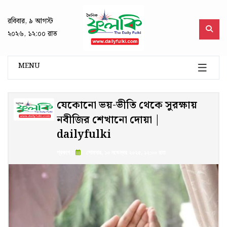
রবিবার, ৯ আগস্ট
২০২৬, ১২:০০ রাত
MENU
যেকোনো ভয়-ভীতি থেকে সুরক্ষায়
নবীজির শেখানো দোয়া |
dailyfulki
প্রকাশ :
সোমবার, ১০ নভেম্বর ২০২৫, ১২:০০ রাত