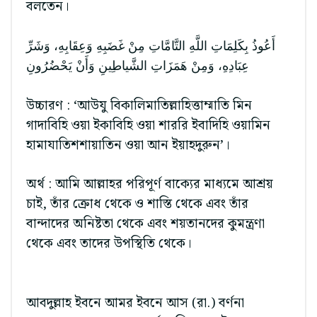
বলতেন।
أَعُوذُ بِكَلِمَاتِ اللَّهِ التَّامَّاتِ مِنْ غَضَبِهِ وَعِقَابِهِ، وَشَرِّ
عِبَادِهِ، وَمِنْ هَمَزَاتِ الشَّياطِينِ وَأَنْ يَحْضُرُونِ
উচ্চারণ : ‘আউযু বিকালিমাতিল্লাহিত্তাম্মাতি মিন
গাদাবিহি ওয়া ইকাবিহি ওয়া শাররি ইবাদিহি ওয়ামিন
হামাযাতিশশায়াতিন ওয়া আন ইয়াহদুরুন’।
অর্থ : আমি আল্লাহর পরিপূর্ণ বাক্যের মাধ্যমে আশ্রয়
চাই, তাঁর ক্রোধ থেকে ও শাস্তি থেকে এবং তাঁর
বান্দাদের অনিষ্টতা থেকে এবং শয়তানদের কুমন্ত্রণা
থেকে এবং তাদের উপস্থিতি থেকে।
আবদুল্লাহ ইবনে আমর ইবনে আস (রা.) বর্ণনা