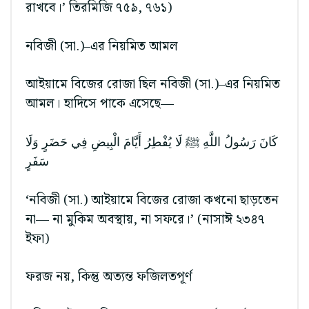
রাখবে।’ তিরমিজি ৭৫৯, ৭৬১)
নবিজী (সা.)–এর নিয়মিত আমল
আইয়ামে বিজের রোজা ছিল নবিজী (সা.)–এর নিয়মিত
আমল। হাদিসে পাকে এসেছে—
كَانَ رَسُولُ اللَّهِ ﷺ لَا يُفْطِرُ أَيَّامَ الْبِيضِ فِي حَضَرٍ وَلَا
سَفَرٍ
‘নবিজী (সা.) আইয়ামে বিজের রোজা কখনো ছাড়তেন
না— না মুকিম অবস্থায়, না সফরে।’ (নাসাঈ ২৩৪৭
ইফা)
ফরজ নয়, কিন্তু অত্যন্ত ফজিলতপূর্ণ