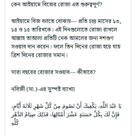
কেন আইয়ামে বিজের রোজা এত গুরুত্বপূর্ণ?
আইয়ামে বিজ বলতে বোঝায়— প্রতি চন্দ্র মাসের ১৩,
১৪ ও ১৫ তারিখকে। এই দিনগুলোতে রোজা রাখলে
আল্লাহ তাআলা প্রতিটি নেক আমলের জন্য দশগুণ
সওয়াব দান করেন। ফলে তিন দিনের রোজা হয়ে যায়
ত্রিশ দিনের রোজার সমান।
সারা বছরের রোজার সওয়াব— কীভাবে?
নবিজী (সা.)–এর সুস্পষ্ট ব্যাখ্যা
يَا عَبْدَ اللَّهِ، يَكْفِيكَ أَنْ تَصُومَ مِنْ كُلِّ شَهْرٍ ثَلَاثَةَ أَيَّامٍ،
فَإِنَّ لَكَ بِكُلِّ حَسَنَةٍ عَشْرَ أَمْثَالِهَا، فَذَلِكَ صِيَامُ الدَّهْرِ
كُلِّهِ