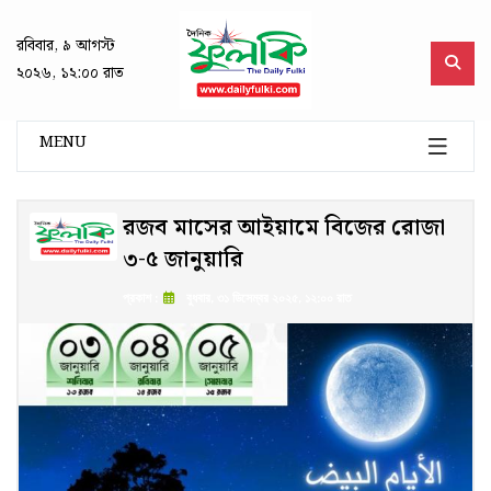
রবিবার, ৯ আগস্ট
২০২৬, ১২:০০ রাত
MENU
রজব মাসের আইয়ামে বিজের রোজা
৩-৫ জানুয়ারি
প্রকাশ :
বুধবার, ৩১ ডিসেম্বর ২০২৫, ১২:০০ রাত