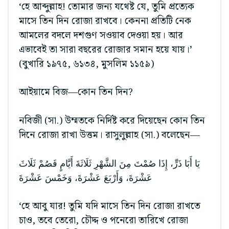
‘হে আব্দুল্লাহ! তোমার জন্য যথেষ্ট যে, তুমি প্রত্যেক
মাসে তিন দিন রোজা রাখবে। কেননা প্রতিটি নেক
আমলের বদলে দশগুণ সওয়াব দেওয়া হয়। আর
এভাবেই তা সারা বছরের রোজার সমান হয়ে যায়।’
(বুখারি ১৯৭৫, ৬১৩৪, মুসলিম ১১৫৯)
আইয়ামে বিজ—কোন তিন দিন?
নবিজী (সা.) উম্মতকে নির্দিষ্ট করে দিয়েছেন কোন তিন
দিনে রোজা রাখা উত্তম। রাসুলুল্লাহ (সা.) বলেছেন—
يَا أَبَا ذَرٍّ، إِذَا صُمْتَ مِنَ الشَّهْرِ ثَلَاثَةَ أَيَّامٍ فَصُمْ ثَلَاثَ
عَشْرَةَ، وَأَرْبَعَ عَشْرَةَ، وَخَمْسَ عَشْرَةَ
‘হে আবু যার! তুমি যদি মাসে তিন দিন রোজা রাখতে
চাও, তবে তেরো, চৌদ্দ ও পনেরো তারিখে রোজা