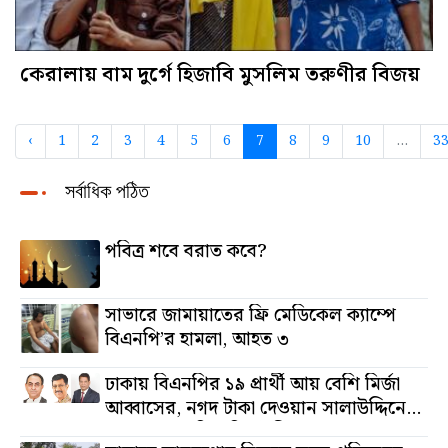
কেরালায় বাম দুর্গে হিজাবি মুসলিম তরুণীর বিজয়
‹
1
2
3
4
5
6
7
8
9
10
...
3
সর্বাধিক পঠিত
পবিত্র শবে বরাত কবে?
সাভারে জামায়াতের ফ্রি মেডিকেল ক্যাম্পে
বিএনপি’র হামলা, আহত ৩
ঢাকায় বিএনপির ১৯ প্রার্থী আয় বেশি মির্জা
আব্বাসের, নগদ টাকা দেওয়ান সালাউদ্দিনের,
অস্থাবর সম্পত্তি তমিজউদ্দিনের