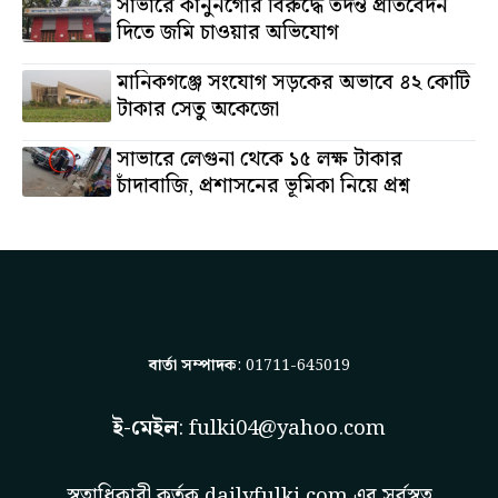
সাভারে কানুনগোর বিরুদ্ধে তদন্ত প্রতিবেদন
দিতে জমি চাওয়ার অভিযোগ
মানিকগঞ্জে সংযোগ সড়কের অভাবে ৪২ কোটি
টাকার সেতু অকেজো
সাভারে লেগুনা থেকে ১৫ লক্ষ টাকার
চাঁদাবাজি, প্রশাসনের ভূমিকা নিয়ে প্রশ্ন
বার্তা সম্পাদক
: 01711-645019
ই-মেইল
:
fulki04@yahoo.com
স্বত্বাধিকারী কর্তৃক
dailyfulki.com
এর সর্বস্বত্ব