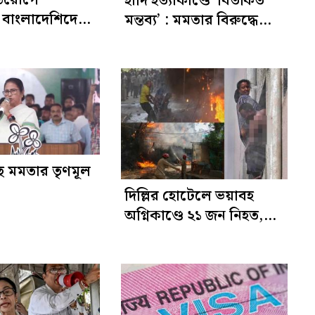
হাদি হত্যাকাণ্ডে ‘বিতর্কিত
 বাংলাদেশিদের
মন্তব্য’ : মমতার বিরুদ্ধে
ার্তা
এফআইআর
ছে মমতার তৃণমূল
দিল্লির হোটেলে ভয়াবহ
অগ্নিকাণ্ডে ২১ জন নিহত,
বেশিরভাগই বিদেশি