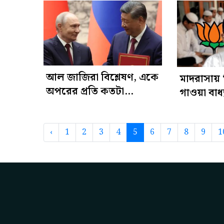
আল জাজিরা বিশ্লেষণ, একে
মাদরাসায় ‘
অপরের প্রতি কতটা
গাওয়া বা
নির্ভরশীল রাশিয়া-চীন
শুভেন্দু
‹
1
2
3
4
5
6
7
8
9
1