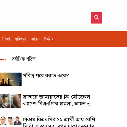
শিক্ষা
সাহিত্য
আরও
ভিডিও
সর্বাধিক পঠিত
পবিত্র শবে বরাত কবে?
সাভারে জামায়াতের ফ্রি মেডিকেল
ক্যাম্পে বিএনপি’র হামলা, আহত ৩
ঢাকায় বিএনপির ১৯ প্রার্থী আয় বেশি
মির্জা আব্বাসের, নগদ টাকা দেওয়ান