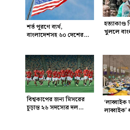
হত্যাকাণ্ড
শর্ত পূরণে ব্যর্থ,
খুললে বাং
বাংলাদেশসহ ৬০ দেশের
হয়ে যাবে:
বিরুদ্ধে ব্যবস্থা নিতে চায়
যুক্তরাষ্ট্র
বিশ্বকাপের জন্য মিসরের
‘লাব্বাইক আ
চূড়ান্ত ২৬ সদস্যের দল
লাব্বাইক’ 
ঘোষণা
আরাফাতের