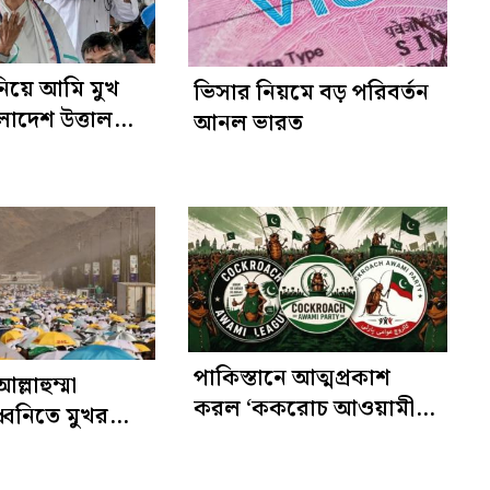
 নিয়ে আমি মুখ
ভিসার নিয়মে বড় পরিবর্তন
লাদেশ উত্তাল
আনল ভারত
 মমতা
পাকিস্তানে আত্মপ্রকাশ
ল্লাহুম্মা
করল ‘ককরোচ আওয়ামী
ধ্বনিতে মুখর
লীগ’
 ময়দান