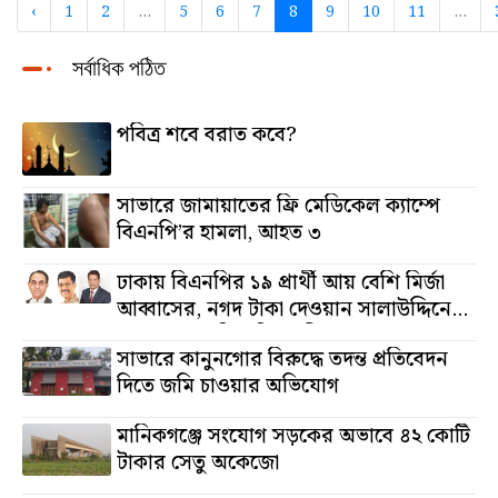
‹
1
2
...
5
6
7
8
9
10
11
...
সর্বাধিক পঠিত
পবিত্র শবে বরাত কবে?
সাভারে জামায়াতের ফ্রি মেডিকেল ক্যাম্পে
বিএনপি’র হামলা, আহত ৩
ঢাকায় বিএনপির ১৯ প্রার্থী আয় বেশি মির্জা
আব্বাসের, নগদ টাকা দেওয়ান সালাউদ্দিনের,
অস্থাবর সম্পত্তি তমিজউদ্দিনের
সাভারে কানুনগোর বিরুদ্ধে তদন্ত প্রতিবেদন
দিতে জমি চাওয়ার অভিযোগ
মানিকগঞ্জে সংযোগ সড়কের অভাবে ৪২ কোটি
টাকার সেতু অকেজো