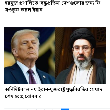
হরমুজ প্রণালিতে ‘বন্ধুপ্রতিম’ দেশগুলোর জন্য ফি
মওকুফ করল ইরান
অনির্দিষ্টকাল নয় ইরান-যুক্তরাষ্ট্র যুদ্ধবিরতির মেয়াদ
শেষ হচ্ছে রোববার