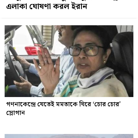
এলাকা ঘোষণা করল ইরান
গণনাকেন্দ্রে যেতেই মমতাকে ঘিরে ‘চোর চোর’
স্লোগান