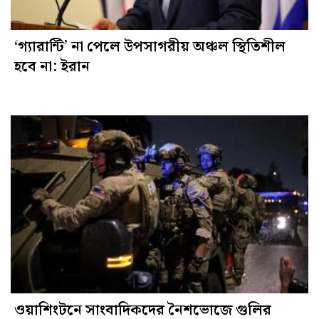
‘গ্যারান্টি’ না পেলে উপসাগরীয় অঞ্চল স্থিতিশীল
হবে না: ইরান
ওয়াশিংটনে সাংবাদিকদের নৈশভোজে গুলির