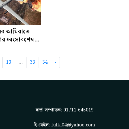
আরব আমিরাতে
লার ধ্বংসাবশেষ
দেশি নিহত
13
...
33
34
›
বার্তা সম্পাদক
: 01711-645019
ই-মেইল
:
fulki04@yahoo.com