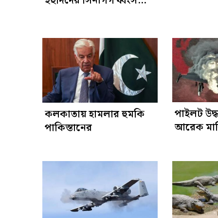
ইহুদিদের সিনাগগ ধ্বংস
বাংলাদেশি
করল ইসরাইল
পাইলট উদ্
কলকাতায় হামলার হুমকি
আরেক মার্ক
পাকিস্তানের
ধ্বংস করল