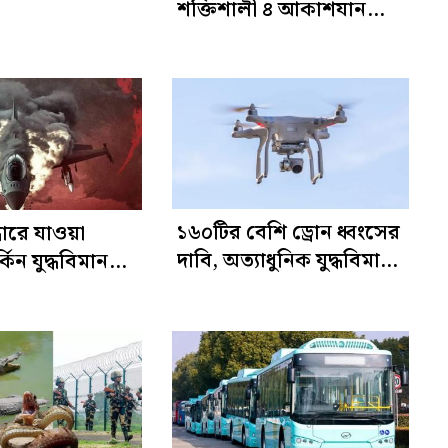
শক্তিশালী ৪ আকাশযান
সহ ৩২ জন উদ্ধার
খোয়ালেন ট্রাম্প
১৬০টির বেশি ড্রোন ধ্বংসের
ধারে যাওয়া
দাবি, অত্যাধুনিক যুদ্ধবিমান
িন যুদ্ধবিমান
রুখতে ‘অ্যাম্বুশ’ রণকৌশল
 ইরান
ইরানের