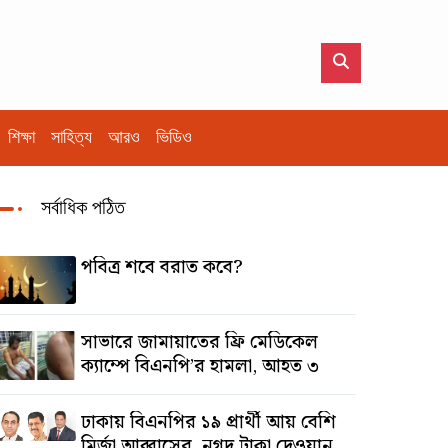
শিক্ষা
সাহিত্য
আরও
ভিডিও
সর্বাধিক পঠিত
পবিত্র শবে বরাত কবে?
সাভারে জামায়াতের ফ্রি মেডিকেল
ক্যাম্পে বিএনপি’র হামলা, আহত ৩
ঢাকায় বিএনপির ১৯ প্রার্থী আয় বেশি
মির্জা আব্বাসের, নগদ টাকা দেওয়ান