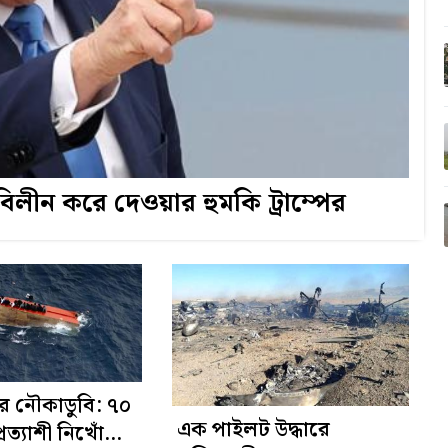
বিলীন করে দেওয়ার হুমকি ট্রাম্পের
রে নৌকাডুবি: ৭০
এক পাইলট উদ্ধারে
রত্যাশী নিখোঁজ,