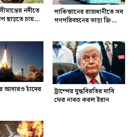
সীমান্তের নদীতে
পাকিস্তানের রাজধানীতে সব
াপ ছাড়তে চায়
গণপরিবহনের ভাড়া ফ্রি
ঘোষণা
র আবারও চাঁদের
ট্রাম্পের যুদ্ধবিরতির দাবি
ফের নাকচ করল ইরান