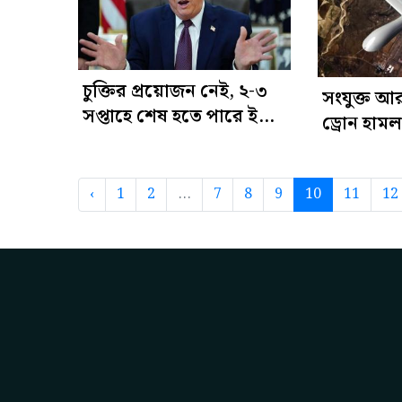
চুক্তির প্রয়োজন নেই, ২-৩
সংযুক্ত 
সপ্তাহে শেষ হতে পারে ইরান
ড্রোন হাম
যুদ্ধ: ট্রাম্প
পড়ে বাংলা
‹
1
2
...
7
8
9
10
11
12