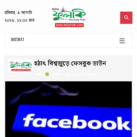
রবিবার, ৯ আগস্ট
২০২৬, ১২:০০ রাত
MENU
হঠাৎ বিশ্বজুড়ে ফেসবুক ডাউন
প্রকাশ :
শুক্রবার, ১২ জুন ২০২৬, ০২:৪৩ দুপুর