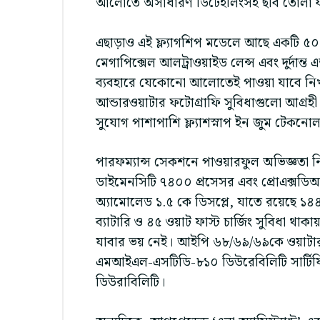
আলোতে অসাধারণ ডিটেইলিংসহ ছবি তোলা য
এছাড়াও এই ফ্ল্যাগশিপ মডেলে আছে একটি ৫০ ম
মেগাপিক্সেল আলট্রাওয়াইড লেন্স এবং দুর্দান্ত এ
ব্যবহারে যেকোনো আলোতেই পাওয়া যাবে নিখু
আন্ডারওয়াটার ফটোগ্রাফি সুবিধাগুলো আগ্রহ
সুযোগ পাশাপাশি ফ্ল্যাশস্নাপ ইন জুম টেকন
পারফম্যান্স সেকশনে পাওয়ারফুল অভিজ্ঞতা ন
ডাইমেনসিটি ৭৪০০ প্রসেসর এবং প্রোএক্সডিআর
অ্যামোলেড ১.৫ কে ডিসপ্লে, যাতে রয়েছে ১৪৪ হ
ব্যাটারি ও ৪৫ ওয়াট ফাস্ট চার্জিং সুবিধা থাকা
যাবার ভয় নেই। আইপি ৬৮/৬৯/৬৯কে ওয়াটার এবং
এমআইএল-এসটিডি-৮১০ ডিউরেবিলিটি সার্টিফিকে
ডিউরাবিলিটি।