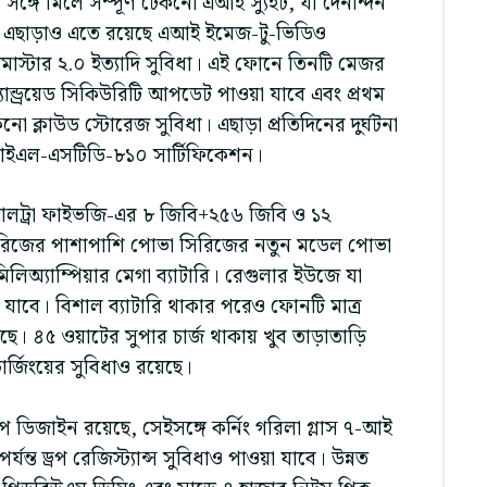
 সঙ্গে মিলে সম্পূর্ণ টেকনো এআই স্যুইট, যা দৈনন্দিন
রায়। এছাড়াও এতে রয়েছে এআই ইমেজ-টু-ভিডিও
াস্টার ২.০ ইত্যাদি সুবিধা। এই ফোনে তিনটি মেজর
অ্যান্ড্রয়েড সিকিউরিটি আপডেট পাওয়া যাবে এবং প্রথম
নো ক্লাউড স্টোরেজ সুবিধা। এছাড়া প্রতিদিনের দুর্ঘটনা
এমআইএল-এসটিডি-৮১০ সার্টিফিকেশন।
 আলট্রা ফাইভজি-এর ৮ জিবি+২৫৬ জিবি ও ১২
সিরিজের পাশাপাশি পোভা সিরিজের নতুন মডেল পোভা
লিঅ্যাম্পিয়ার মেগা ব্যাটারি। রেগুলার ইউজে যা
 যাবে। বিশাল ব্যাটারি থাকার পরেও ফোনটি মাত্র
ে। ৪৫ ওয়াটের সুপার চার্জ থাকায় খুব তাড়াতাড়ি
চার্জিংয়ের সুবিধাও রয়েছে।
প ডিজাইন রয়েছে, সেইসঙ্গে কর্নিং গরিলা গ্লাস ৭-আই
্ত ড্রপ রেজিস্ট্যান্স সুবিধাও পাওয়া যাবে। উন্নত