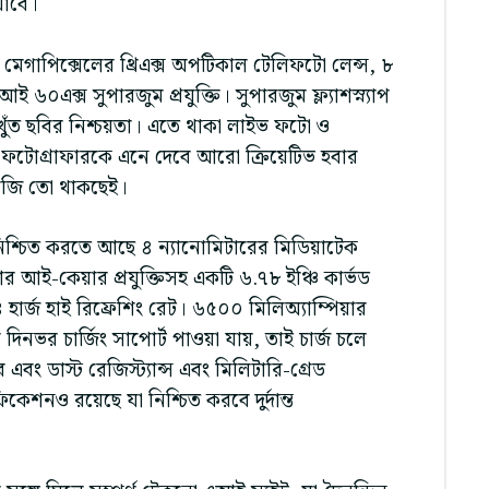
াবে।
েগাপিক্সেলের থ্রিএক্স অপটিকাল টেলিফটো লেন্স, ৮
আই ৬০এক্স সুপারজুম প্রযুক্তি। সুপারজুম ফ্ল্যাশস্ন্যাপ
ঁত ছবির নিশ্চয়তা। এতে থাকা লাইভ ফটো ও
ী ফটোগ্রাফারকে এনে দেবে আরো ক্রিয়েটিভ হবার
োলজি তো থাকছেই।
িশ্চিত করতে আছে ৪ ন্যানোমিটারের মিডিয়াটেক
 আই-কেয়ার প্রযুক্তিসহ একটি ৬.৭৮ ইঞ্চি কার্ভড
ার্জ হাই রিফ্রেশিং রেট। ৬৫০০ মিলিঅ্যাম্পিয়ার
য় দিনভর চার্জিং সাপোর্ট পাওয়া যায়, তাই চার্জ চলে
 ডাস্ট রেজিস্ট্যান্স এবং মিলিটারি-গ্রেড
শনও রয়েছে যা নিশ্চিত করবে দুর্দান্ত