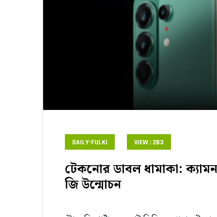
DAILY-FULKI
VIEW : 283
টেকনোর ডাবল ধামাকা: ক্যামন
জি উন্মোচন