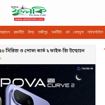
সারাদেশ
রাজনীতি
বিশ্ব
গাজীপুর
অর্থনীতি
ধর্ম
খেলাধুলা
লাইফস্টাইল
৫০ সিরিজ ও পোভা কার্ভ ২ ফাইভ-জি উন্মোচন
ত