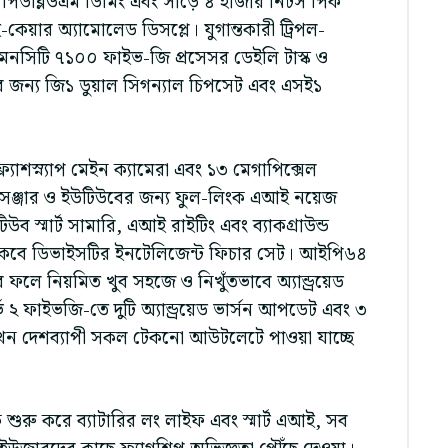
জ পিডব্লিউএম ডিমিং এবং সাড়ে ৪ হাজার নিটস পিক
-কেয়ার অ্যামোলেড ডিসপ্লে। যুগান্তকারী ট্রিপল-
নসিটি ৭১০০ ফাইভ-জি প্রসেসর ডেইলি টাস্ক ও
ার জন্য জি১ ডুয়াল সিগন্যাল চিপসেট এবং এসই১
্যাশস্ন্যাপ মেইন ক্যামেরা এবং ১৩ মেগাপিক্সেল
মেসেঞ্জার ও ইউটিউবের জন্য ফুল-লিংক এআই নয়েজ
টিউব স্মার্ট সামারি, এআই রাইটিং এবং ব্যাকগ্রাউন্ড
র্ণ থাকবে ডিভাইসটির ইনটেলিজেন্ট ফিচার সেট। আইপি৬৪
ির ফলে নিয়মিত খুব সহজে ও নিখুঁতভাবে অ্যান্ড্রয়েড
 ফাইভজি-তে দুটি অ্যান্ড্রয়েড ভার্সন আপডেট এবং ৩
খন দেশব্যাপী সকল টেকনো আউটলেটে পাওয়া যাচ্ছে
শুরু করে ব্যাটারির লং লাইফ এবং স্মার্ট এআই, সব