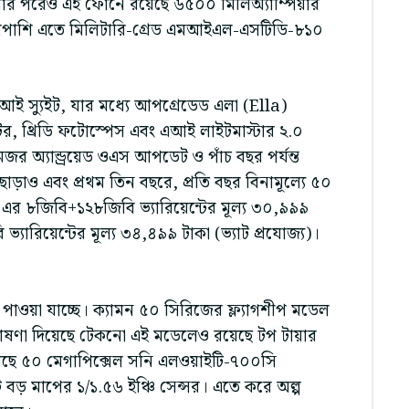
ার পরেও এই ফোনে রয়েছে ৬৫০০ মিলিঅ্যাম্পিয়ার
 পাশাপাশি এতে মিলিটারি-গ্রেড এমআইএল-এসটিডি-৮১০
আই স্যুইট, যার মধ্যে আপগ্রেডেড এলা (Ella)
েটর, থ্রিডি ফটোস্পেস এবং এআই লাইটমাস্টার ২.০
মেজর অ্যান্ড্রয়েড ওএস আপডেট ও পাঁচ বছর পর্যন্ত
ছাড়াও এবং প্রথম তিন বছরে, প্রতি বছর বিনামূল্যে ৫০
এর ৮জিবি+১২৮জিবি ভ্যারিয়েন্টের মূল্য ৩০,৯৯৯
ভ্যারিয়েন্টের মূল্য ৩৪,৪৯৯ টাকা (ভ্যাট প্রযোজ্য)।
ওয়া যাচ্ছে। ক্যামন ৫০ সিরিজের ফ্ল্যাগশীপ মডেল
 ঘোষণা দিয়েছে টেকনো এই মডেলেও রয়েছে টপ টায়ার
য়েছে ৫০ মেগাপিক্সেল সনি এলওয়াইটি-৭০০সি
ড় মাপের ১/১.৫৬ ইঞ্চি সেন্সর। এতে করে অল্প