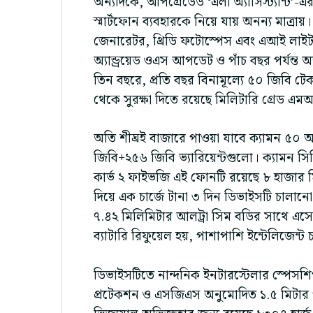
অন্যদিকে, আপগ্রেডেড ‘এলা অ্যাসিস্ট্যান্ট’-এর
স্মার্টফোন ব্যবহারকে নিয়ে যায় অনন্য মাত্
জেনারেটর, থ্রিডি ফটোস্পেস এবং এআই লাইটম
অ্যান্ড্রয়েড ওএস আপডেট ও পাঁচ বছর পর্যন্ত 
তিন বছরে, প্রতি বছর বিনামূল্যে ৫০ জিবি টেক
থেকে সুরক্ষা দিতে রয়েছে মিলিটারি গ্রেড 
অতি শীঘ্রই বাজারে পাওয়া যাবে ক্যামন ৫০
জিবি+২৫৬ জিবি ভ্যারিয়েন্টগুলো। ক্যামন 
কার্ভ ২ ফাইভজি এই ফোনটি রয়েছে ৮ হাজার মি
দিয়ে এক চার্জে টানা ৩ দিন ডিভাইসটি চালানো
৭.৪২ মিলিমিটার আলট্রা সিম বডির সাথে এসেছ
ব্যাটারি রিফুয়েল হয়, পাশাপাশি ইন্টেলিজেন্ট 
ডিভাইসটিতে নান্দনিক ইনটারস্টেলার স্পেসশি
প্রটেকশন ও এসজিএস অনুমোদিত ১.৫ মিটার পর্যন