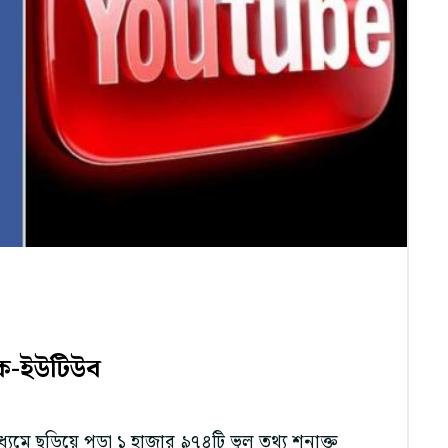
বুক-ইউটিউব
্যমে ছড়িয়ে পড়া ১ হাজার ৯৭৪টি ভুল তথ্য শনাক্ত