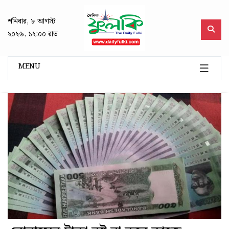
শনিবার, ৮ আগস্ট
২০২৬, ১২:০০ রাত
MENU