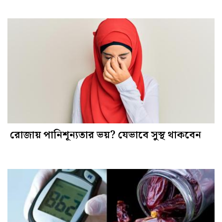
রোজায় পানিশূন্যতার ভয়? যেভাবে সুস্থ থাকবেন