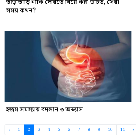
তাড়াতাড়ি নাকি দেরিতে বিয়ে করা উচিত, সেরা
সময় কখন?
হজম সমস্যায় বদলান ৩ অভ্যাস
‹
1
2
3
4
5
6
7
8
9
10
11
›