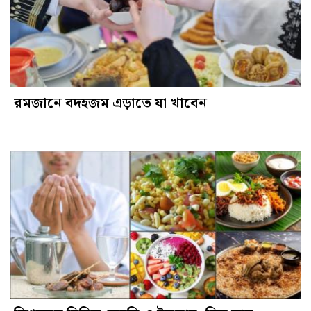
রমজানে বদহজম এড়াতে যা খাবেন