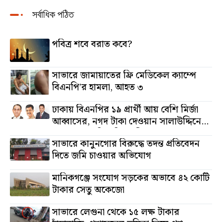
সর্বাধিক পঠিত
পবিত্র শবে বরাত কবে?
সাভারে জামায়াতের ফ্রি মেডিকেল ক্যাম্পে
বিএনপি’র হামলা, আহত ৩
ঢাকায় বিএনপির ১৯ প্রার্থী আয় বেশি মির্জা
আব্বাসের, নগদ টাকা দেওয়ান সালাউদ্দিনের,
অস্থাবর সম্পত্তি তমিজউদ্দিনের
সাভারে কানুনগোর বিরুদ্ধে তদন্ত প্রতিবেদন
দিতে জমি চাওয়ার অভিযোগ
মানিকগঞ্জে সংযোগ সড়কের অভাবে ৪২ কোটি
টাকার সেতু অকেজো
সাভারে লেগুনা থেকে ১৫ লক্ষ টাকার