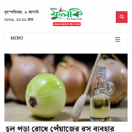
বৃহস্পতিবার, ৬ আগস্ট
২০২৬, ১২:০০ রাত
MENU
চুল পড়া রোধে পেঁয়াজের রস ব্যবহার