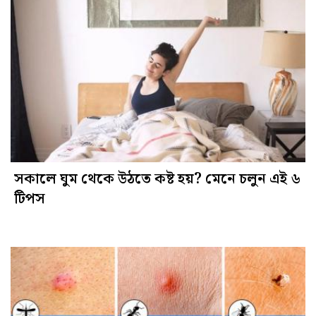
সকালে ঘুম থেকে উঠতে কষ্ট হয়? মেনে চলুন এই ৬
টিপস