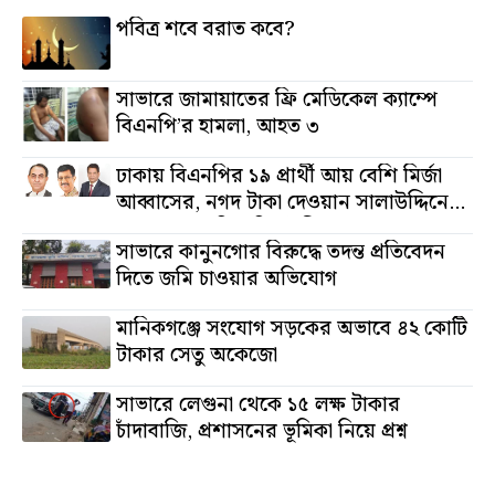
পবিত্র শবে বরাত কবে?
সাভারে জামায়াতের ফ্রি মেডিকেল ক্যাম্পে
বিএনপি’র হামলা, আহত ৩
ঢাকায় বিএনপির ১৯ প্রার্থী আয় বেশি মির্জা
আব্বাসের, নগদ টাকা দেওয়ান সালাউদ্দিনের,
অস্থাবর সম্পত্তি তমিজউদ্দিনের
সাভারে কানুনগোর বিরুদ্ধে তদন্ত প্রতিবেদন
দিতে জমি চাওয়ার অভিযোগ
মানিকগঞ্জে সংযোগ সড়কের অভাবে ৪২ কোটি
টাকার সেতু অকেজো
সাভারে লেগুনা থেকে ১৫ লক্ষ টাকার
চাঁদাবাজি, প্রশাসনের ভূমিকা নিয়ে প্রশ্ন