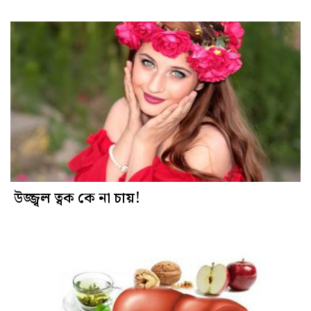
উজ্জ্বল ত্বক কে না চায়!