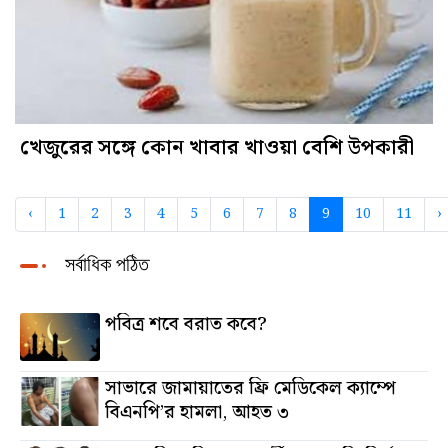
খেজুরের সঙ্গে কোন খাবার খাওয়া বেশি উপকারী
‹
1
2
3
4
5
6
7
8
9
10
11
›
সর্বাধিক পঠিত
পবিত্র শবে বরাত কবে?
সাভারে জামায়াতের ফ্রি মেডিকেল ক্যাম্পে
বিএনপি’র হামলা, আহত ৩