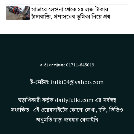
সাভারে লেগুনা থেকে ১৫ লক্ষ টাকার
চাঁদাবাজি, প্রশাসনের ভূমিকা নিয়ে প্রশ্ন
বার্তা সম্পাদক
: 01711-645019
ই-মেইল
:
fulki04@yahoo.com
স্বত্বাধিকারী কর্তৃক
dailyfulki.com
এর সর্বস্বত্ব
সংরক্ষিত। এই ওয়েবসাইটের কোনো লেখা, ছবি, ভিডিও
অনুমতি ছাড়া ব্যবহার বেআইনি