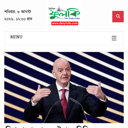
শনিবার, ৮ আগস্ট
২০২৬, ১২:০০ রাত
MENU