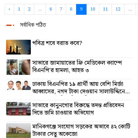
‹
1
2
...
6
7
8
9
10
11
12
...
সর্বাধিক পঠিত
পবিত্র শবে বরাত কবে?
সাভারে জামায়াতের ফ্রি মেডিকেল ক্যাম্পে
বিএনপি’র হামলা, আহত ৩
ঢাকায় বিএনপির ১৯ প্রার্থী আয় বেশি মির্জা
আব্বাসের, নগদ টাকা দেওয়ান সালাউদ্দিনের,
অস্থাবর সম্পত্তি তমিজউদ্দিনের
সাভারে কানুনগোর বিরুদ্ধে তদন্ত প্রতিবেদন
দিতে জমি চাওয়ার অভিযোগ
মানিকগঞ্জে সংযোগ সড়কের অভাবে ৪২ কোটি
টাকার সেতু অকেজো