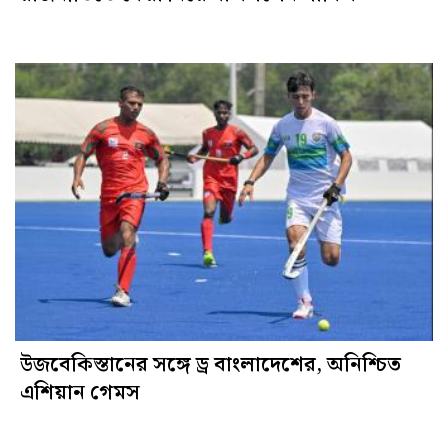
উজবেকিস্তানের সঙ্গে ড্র বাংলাদেশের, অনিশ্চিত
এশিয়ান গেমস