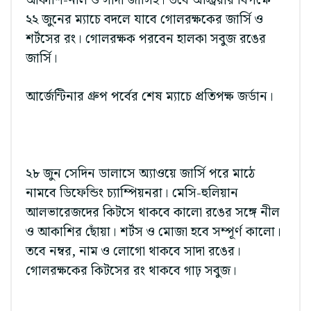
আকাশি-নীল ও সাদা জার্সিই। তবে অস্ট্রিয়ার বিপক্ষে
২২ জুনের ম্যাচে বদলে যাবে গোলরক্ষকের জার্সি ও
শর্টসের রং। গোলরক্ষক পরবেন হালকা সবুজ রঙের
জার্সি।
আর্জেন্টিনার গ্রুপ পর্বের শেষ ম্যাচে প্রতিপক্ষ জর্ডান।
২৮ জুন সেদিন ডালাসে অ্যাওয়ে জার্সি পরে মাঠে
নামবে ডিফেন্ডিং চ্যাম্পিয়নরা। মেসি-হুলিয়ান
আলভারেজদের কিটসে থাকবে কালো রঙের সঙ্গে নীল
ও আকাশির ছোঁয়া। শর্টস ও মোজা হবে সম্পূর্ণ কালো।
তবে নম্বর, নাম ও লোগো থাকবে সাদা রঙের।
গোলরক্ষকের কিটসের রং থাকবে গাঢ় সবুজ।