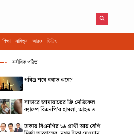
শিক্ষা
সাহিত্য
আরও
ভিডিও
সর্বাধিক পঠিত
পবিত্র শবে বরাত কবে?
সাভারে জামায়াতের ফ্রি মেডিকেল
ক্যাম্পে বিএনপি’র হামলা, আহত ৩
ঢাকায় বিএনপির ১৯ প্রার্থী আয় বেশি
মির্জা আব্বাসের, নগদ টাকা দেওয়ান