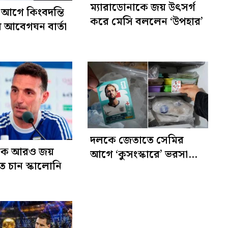
ম্যারাডোনাকে জয় উৎসর্গ
আগে কিংবদন্তি
করে মেসি বললেন ‘উপহার’
র আবেগঘন বার্তা
দলকে জেতাতে সেমির
কে আরও জয়
আগে ‘কুসংস্কারে’ ভরসা
ে চান স্কালোনি
আর্জেন্টাইন সমর্থকদের