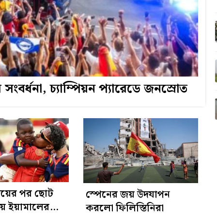
সংবর্ধনা, চ্যাম্পিয়ন প্যারেডে জনস্রোত
 জয়ের পর ছোট
স্পেনের জয় উদযাপন
য়ে ইয়ামালের
করলো ফিলিস্তিনিরা