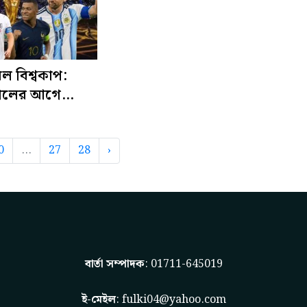
ল বিশ্বকাপ:
ালের আগে
সী চার দলের
0
...
27
28
›
বার্তা সম্পাদক
: 01711-645019
ই-মেইল
:
fulki04@yahoo.com