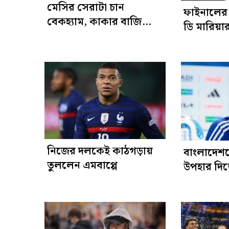
মেসির সেরাটা চান
ফাইনালের 
বেকহ্যাম, কাকার বাজি
ডি মারিয়া
স্পেন
নিজের দলকেই কাঠগড়ায়
বাংলাদেশ
তুললেন এমবাপ্পে
উপহার দিত