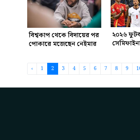
২০২৬ ফুটব
বিশ্বকাপ থেকে বিদায়ের পর
সেমিফাইন
পোকারে মজেছেন নেইমার
আত্মবিশ্বা
তারকারা
‹
1
2
3
4
5
6
7
8
9
1