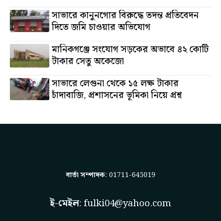
অস্থাবর সম্পত্তি তমিজউদ্দিনের
সাভারে কানুনগোর বিরুদ্ধে তদন্ত প্রতিবেদন
দিতে জমি চাওয়ার অভিযোগ
মানিকগঞ্জে সংযোগ সড়কের অভাবে ৪২ কোটি
টাকার সেতু অকেজো
সাভারে লেগুনা থেকে ১৫ লক্ষ টাকার
চাঁদাবাজি, প্রশাসনের ভূমিকা নিয়ে প্রশ্ন
বার্তা সম্পাদক
: 01711-645019
ই-মেইল
:
fulki04@yahoo.com