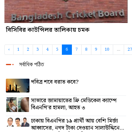
বিসিবির কাউন্সিলর তালিকায় চমক
‹
1
2
3
4
5
6
7
8
9
10
...
2
সর্বাধিক পঠিত
পবিত্র শবে বরাত কবে?
সাভারে জামায়াতের ফ্রি মেডিকেল ক্যাম্পে
বিএনপি’র হামলা, আহত ৩
ঢাকায় বিএনপির ১৯ প্রার্থী আয় বেশি মির্জা
আব্বাসের, নগদ টাকা দেওয়ান সালাউদ্দিনের,