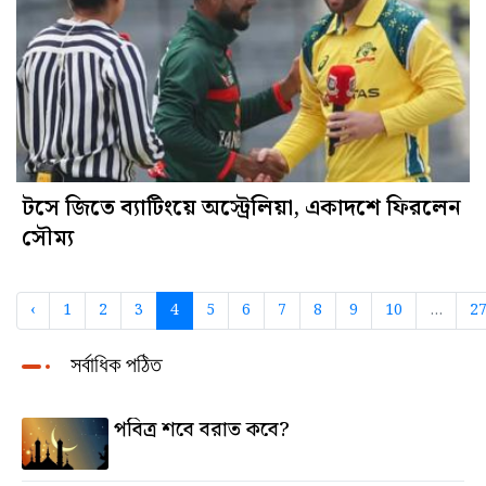
টসে জিতে ব্যাটিংয়ে অস্ট্রেলিয়া, একাদশে ফিরলেন
সৌম্য
‹
1
2
3
4
5
6
7
8
9
10
...
2
সর্বাধিক পঠিত
পবিত্র শবে বরাত কবে?