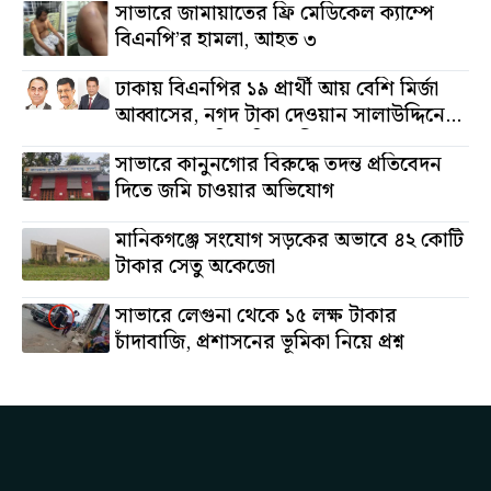
সাভারে জামায়াতের ফ্রি মেডিকেল ক্যাম্পে
বিএনপি’র হামলা, আহত ৩
ঢাকায় বিএনপির ১৯ প্রার্থী আয় বেশি মির্জা
আব্বাসের, নগদ টাকা দেওয়ান সালাউদ্দিনের,
অস্থাবর সম্পত্তি তমিজউদ্দিনের
সাভারে কানুনগোর বিরুদ্ধে তদন্ত প্রতিবেদন
দিতে জমি চাওয়ার অভিযোগ
মানিকগঞ্জে সংযোগ সড়কের অভাবে ৪২ কোটি
টাকার সেতু অকেজো
সাভারে লেগুনা থেকে ১৫ লক্ষ টাকার
চাঁদাবাজি, প্রশাসনের ভূমিকা নিয়ে প্রশ্ন