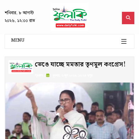
শনিবার, ৮ আগস্ট
২০২৬, ১২:০০ রাত
MENU
ভেঙে যাচ্ছে মমতার তৃণমূল কংগ্রেস!
প্রকাশ :
বুধবার, ৩ জুন ২০২৬, ১২:২৫ দুপুর