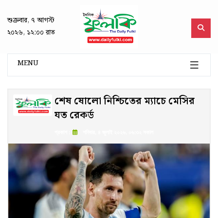
শুক্রবার, ৭ আগস্ট
২০২৬, ১২:০০ রাত
MENU
শেষ ষোলো নিশ্চিতের ম্যাচে মেসির
যত রেকর্ড
প্রকাশ :
শনিবার, ৪ জুলাই ২০২৬, ০৬:৩২ সকাল