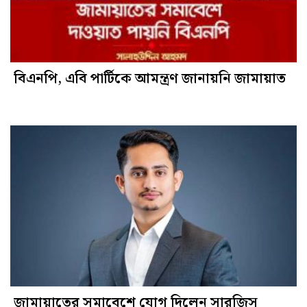
বিএন‌পি, এবি পা‌র্টিকে আমন্ত্রণ জানায়‌নি জামায়াত
জামায়াতের সমাবেশে যোগ দিলেন সারজিস