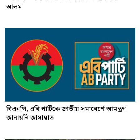
আলম
বিএন‌পি, এবি পা‌র্টিকে জাতীয় সমাবেশে আমন্ত্রণ
জানায়‌নি জামায়াত