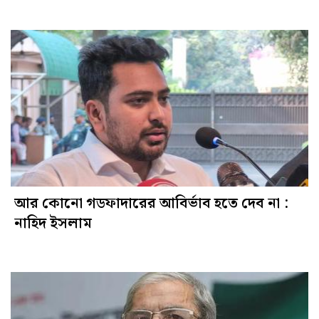
আর কোনো গডফাদারের আবির্ভাব হতে দেব না :
নাহিদ ইসলাম