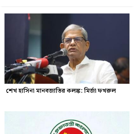
শেখ হাসিনা মানবজাতির কলঙ্ক: মির্জা ফখরুল