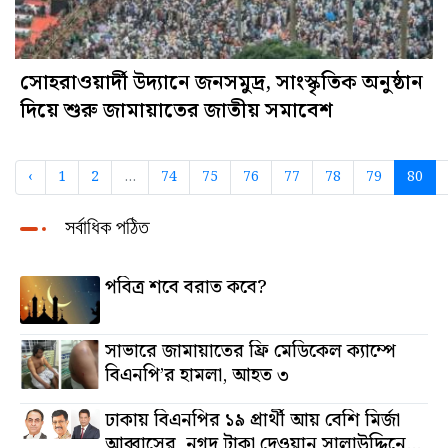
সোহরাওয়ার্দী উদ্যানে জনসমুদ্র, সাংস্কৃতিক অনুষ্ঠান
দিয়ে শুরু জামায়াতের জাতীয় সমাবেশ
‹
1
2
...
74
75
76
77
78
79
80
সর্বাধিক পঠিত
পবিত্র শবে বরাত কবে?
সাভারে জামায়াতের ফ্রি মেডিকেল ক্যাম্পে
বিএনপি’র হামলা, আহত ৩
ঢাকায় বিএনপির ১৯ প্রার্থী আয় বেশি মির্জা
আব্বাসের, নগদ টাকা দেওয়ান সালাউদ্দিনের,