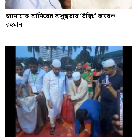
জামায়াত আমিরের অসুস্থতায় ‘উদ্বিগ্ন’ তারেক
রহমান