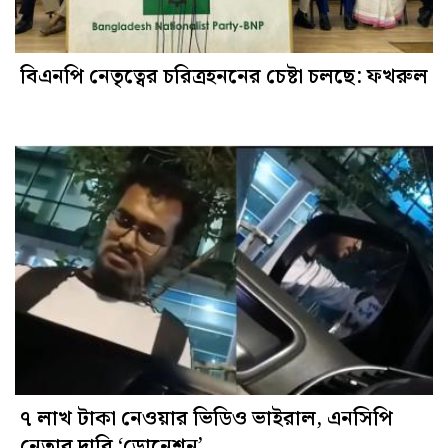
বিএনপি নেতৃত্বের চরিত্রহননের চেষ্টা চলছে: ফখরুল
৭ লাখ টাকা নেওয়ার ভিডিও ভাইরাল, এনসিপি
নেতার দাবি ‘ডোনেশন’