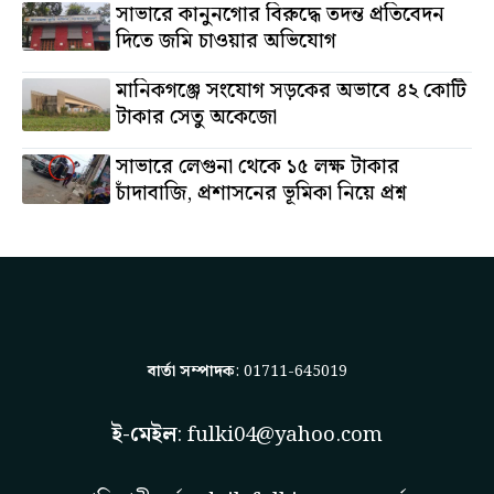
সাভারে কানুনগোর বিরুদ্ধে তদন্ত প্রতিবেদন
দিতে জমি চাওয়ার অভিযোগ
মানিকগঞ্জে সংযোগ সড়কের অভাবে ৪২ কোটি
টাকার সেতু অকেজো
সাভারে লেগুনা থেকে ১৫ লক্ষ টাকার
চাঁদাবাজি, প্রশাসনের ভূমিকা নিয়ে প্রশ্ন
বার্তা সম্পাদক
: 01711-645019
ই-মেইল
:
fulki04@yahoo.com