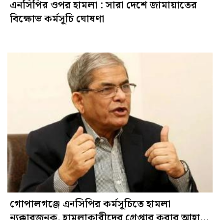
এনসিপির ওপর হামলা : সারা দেশে জামায়াতের
বিক্ষোভ কর্মসূচি ঘোষণা
গোপালগঞ্জে এনসিপির কর্মসূচিতে হামলা
ন্যক্কারজনক, হামলাকারীদের গ্রেপ্তার করার আহ্বান