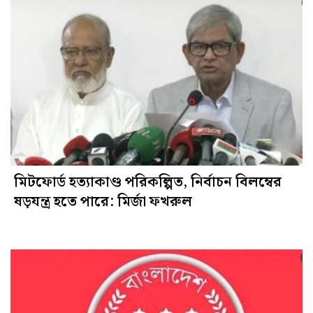
মিটফোর্ড হত্যাকাণ্ড পরিকল্পিত, নির্বাচন বিলম্বের
ষড়যন্ত্র হতে পারে: মির্জা ফখরুল