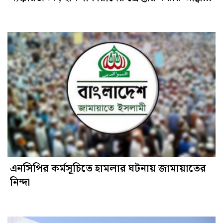
মির্জা ফখরুলের
এনসিপির কর্মসূচিতে হামলার ঘটনায় জামায়াতের
নিন্দা