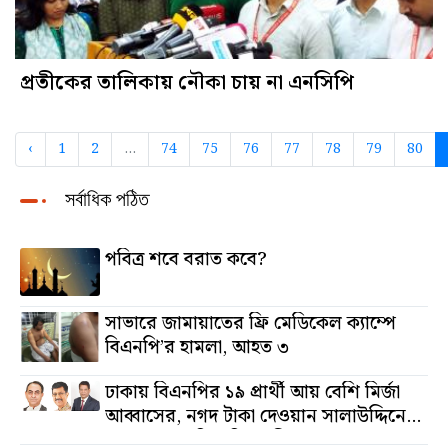
প্রতীকের তালিকায় নৌকা চায় না এনসিপি
‹
1
2
...
74
75
76
77
78
79
80
সর্বাধিক পঠিত
পবিত্র শবে বরাত কবে?
সাভারে জামায়াতের ফ্রি মেডিকেল ক্যাম্পে
বিএনপি’র হামলা, আহত ৩
ঢাকায় বিএনপির ১৯ প্রার্থী আয় বেশি মির্জা
আব্বাসের, নগদ টাকা দেওয়ান সালাউদ্দিনের,
অস্থাবর সম্পত্তি তমিজউদ্দিনের