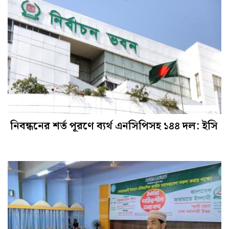
নিবন্ধনের শর্ত পূরণে ব্যর্থ এনসিপিসহ ১৪৪ দল: ইসি