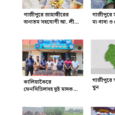
গাজীপুরে জাহাঙ্গীরের
গাজীপুরে 
অন্যতম সহযোগী আ. লীগ
মা-বাবা ও
নেতা মোহাম্মদ আলী আটক
গাজীপুরে স্ব
কালিয়াকৈরে
খুন
ফেনসিডিলসহ দুই মাদক
কারবারি গ্রেপ্তার