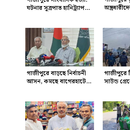
অস্ত্রধারী
ঘটনার সূত্রপাত হানিট্র্যাপ
সাংবাদিক 
থেকে, আটক ৫
কুপিয়ে হত্
গাজীপুরে বাড়ছে নির্বাচনী
গাজীপুরে 
আসন, কমছে বাগেরহাটে:
সাউন্ড গ্রে
ইসি আনোয়ারুল
শ্রমিকদের ছ