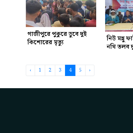
গাজীপুরে পুকুরে ডুবে দুই
নিউ মন্নু
কিশোরের মৃত্যু
নথি তলব দ
‹
1
2
3
4
5
›