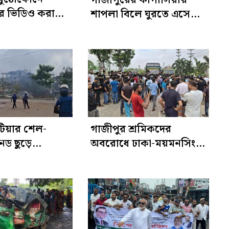
দের ভিডিও করায়
শাপলা বিলে ঘুরতে এসে
আসাদুজ্জামানকে
পানিতে ডুবে ২ যুবকের মৃত্যু
যা
টিয়ার শেল-
গাজীপুর শ্রমিকদের
নেড ছুড়ে
অবরোধে ঢাকা-ময়মনসিংহ
ত্রভঙ্গ
মহাসড়কে যানজট