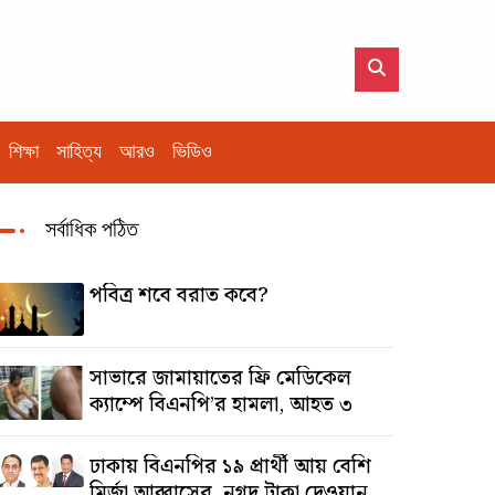
শিক্ষা
সাহিত্য
আরও
ভিডিও
সর্বাধিক পঠিত
পবিত্র শবে বরাত কবে?
সাভারে জামায়াতের ফ্রি মেডিকেল
ক্যাম্পে বিএনপি’র হামলা, আহত ৩
ঢাকায় বিএনপির ১৯ প্রার্থী আয় বেশি
মির্জা আব্বাসের, নগদ টাকা দেওয়ান