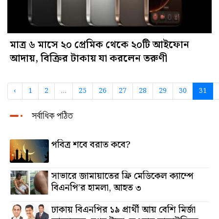
মাত্র ৬ মাসে ২০ প্রেমিক থেকে ২০টি আইফোন
আদায়, বিক্রির টাকায় যা করলেন তরুণী
‹
1
2
...
25
26
27
28
29
30
31
সর্বাধিক পঠিত
পবিত্র শবে বরাত কবে?
সাভারে জামায়াতের ফ্রি মেডিকেল ক্যাম্পে
বিএনপি’র হামলা, আহত ৩
ঢাকায় বিএনপির ১৯ প্রার্থী আয় বেশি মির্জা