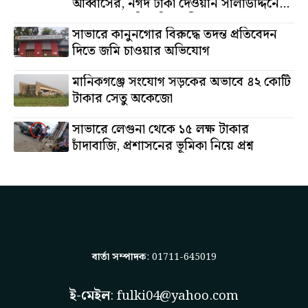
আব্বাসের, নগদ টাকা দেওয়ান সালাউদ্দিনের,
অস্থাবর সম্পত্তি তমিজউদ্দিনের
সাভারে কানুনগোর বিরুদ্ধে তদন্ত প্রতিবেদন
দিতে জমি চাওয়ার অভিযোগ
মানিকগঞ্জে সংযোগ সড়কের অভাবে ৪২ কোটি
টাকার সেতু অকেজো
সাভারে লেগুনা থেকে ১৫ লক্ষ টাকার
চাঁদাবাজি, প্রশাসনের ভূমিকা নিয়ে প্রশ্ন
বার্তা সম্পাদক
: 01711-645019
ই-মেইল
:
fulki04@yahoo.com