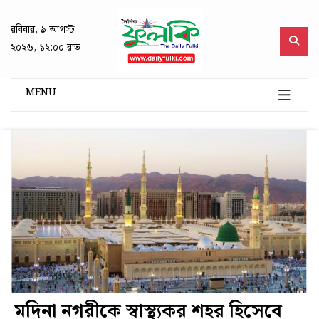
রবিবার, ৯ আগস্ট
২০২৬, ১২:০০ রাত
MENU
মদিনা নগরীকে স্বাস্থ্যকর শহর হিসেবে