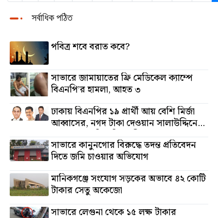
সর্বাধিক পঠিত
পবিত্র শবে বরাত কবে?
সাভারে জামায়াতের ফ্রি মেডিকেল ক্যাম্পে
বিএনপি’র হামলা, আহত ৩
ঢাকায় বিএনপির ১৯ প্রার্থী আয় বেশি মির্জা
আব্বাসের, নগদ টাকা দেওয়ান সালাউদ্দিনের,
অস্থাবর সম্পত্তি তমিজউদ্দিনের
সাভারে কানুনগোর বিরুদ্ধে তদন্ত প্রতিবেদন
দিতে জমি চাওয়ার অভিযোগ
মানিকগঞ্জে সংযোগ সড়কের অভাবে ৪২ কোটি
টাকার সেতু অকেজো
সাভারে লেগুনা থেকে ১৫ লক্ষ টাকার