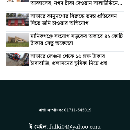
আব্বাসের, নগদ টাকা দেওয়ান সালাউদ্দিনের,
অস্থাবর সম্পত্তি তমিজউদ্দিনের
সাভারে কানুনগোর বিরুদ্ধে তদন্ত প্রতিবেদন
দিতে জমি চাওয়ার অভিযোগ
মানিকগঞ্জে সংযোগ সড়কের অভাবে ৪২ কোটি
টাকার সেতু অকেজো
সাভারে লেগুনা থেকে ১৫ লক্ষ টাকার
চাঁদাবাজি, প্রশাসনের ভূমিকা নিয়ে প্রশ্ন
বার্তা সম্পাদক
: 01711-645019
ই-মেইল
:
fulki04@yahoo.com