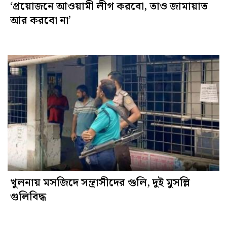
‘প্রয়োজনে আওয়ামী লীগ করবো, তাও জামায়াত
আর করবো না’
খুলনায় মসজিদে সন্ত্রাসীদের গুলি, দুই মুসল্লি
গুলিবিদ্ধ