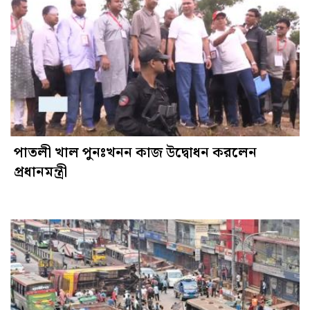
পাতলী খাল পুনঃখনন কাজ উদ্বোধন করলেন
প্রধানমন্ত্রী