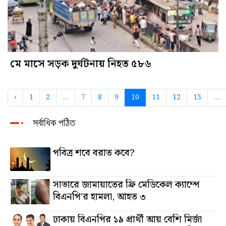
মে মাসে সড়ক দুর্ঘটনায় নিহত ৫৮৬
‹
1
2
...
7
8
9
10
11
12
13
...
সর্বাধিক পঠিত
পবিত্র শবে বরাত কবে?
সাভারে জামায়াতের ফ্রি মেডিকেল ক্যাম্পে
বিএনপি’র হামলা, আহত ৩
ঢাকায় বিএনপির ১৯ প্রার্থী আয় বেশি মির্জা