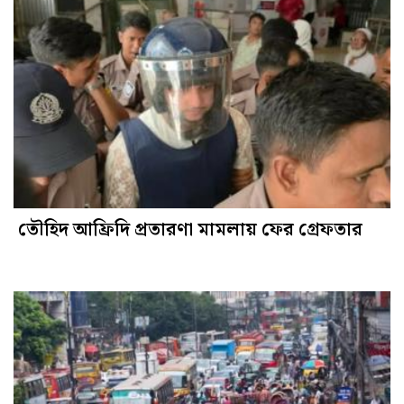
তৌহিদ আফ্রিদি প্রতারণা মামলায় ফের গ্রেফতার