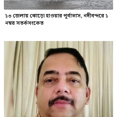
১৩ জেলায় ঝোড়ো হাওয়ার পূর্বাভাস, নদীবন্দরে ১
নম্বর সতর্কসংকেত