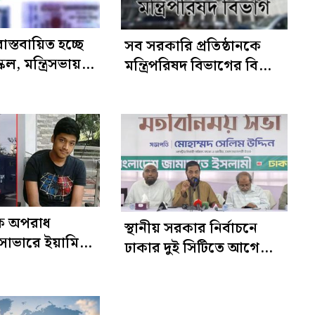
স্তবায়িত হচ্ছে
সব সরকারি প্রতিষ্ঠানকে
েল, মন্ত্রিসভায়
মন্ত্রিপরিষদ বিভাগের বিশেষ
প্রস্তুতি
নির্দেশনা
িক অপরাধ
স্থানীয় সরকার নির্বাচনে
াল সাভারে ইয়ামিন
ঢাকার দুই সিটিতে আগে
জনের বিরুদ্ধে
ভোট চায় জামায়াত
পরোয়ানা