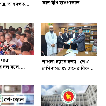
আদ্-দ্বীন হাসপাতাল
পত্র, আইনগত
র্দেশ
যারা
শাপলা চত্বরে হত্যা : শেখ
ের দল বলে,
হাসিনাসহ ৪১ জনের বিরুদ্ধে
ানের অভাব
আনুষ্ঠানিক অভিযোগ
ির্জা ফখরুল