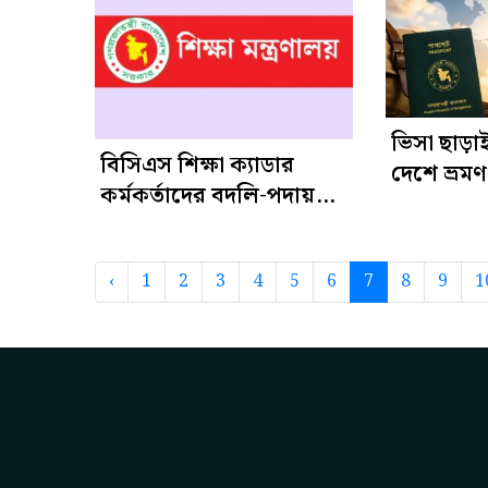
ভিসা ছাড়া
বিসিএস শিক্ষা ক্যাডার
দেশে ভ্রম
কর্মকর্তাদের বদলি-পদায়ন
বাংলাদেশি
নীতিমালা জারি
‹
1
2
3
4
5
6
7
8
9
1