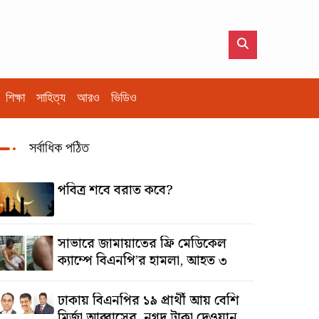
শিক্ষা
সাহিত্য
আরও
ভিডিও
সর্বাধিক পঠিত
পবিত্র শবে বরাত কবে?
সাভারে জামায়াতের ফ্রি মেডিকেল
ক্যাম্পে বিএনপি’র হামলা, আহত ৩
ঢাকায় বিএনপির ১৯ প্রার্থী আয় বেশি
মির্জা আব্বাসের, নগদ টাকা দেওয়ান