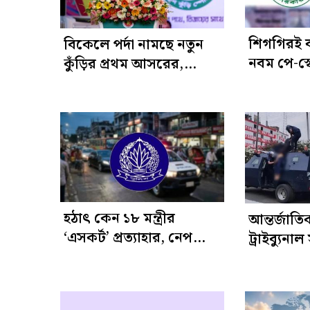
শিগগিরই বা
বিকেলে পর্দা নামছে নতুন
নবম পে-স্ক
কুঁড়ির প্রথম আসরের,
অনুমোদনের 
পুরস্কার দেবেন প্রধানমন্ত্রী
হঠাৎ কেন ১৮ মন্ত্রীর
আন্তর্জাত
‘এসকর্ট’ প্রত্যাহার, নেপথ্যে
ট্রাইব্যুন
কী
হত্যায় ১৩ 
গ্রেপ্তারি 