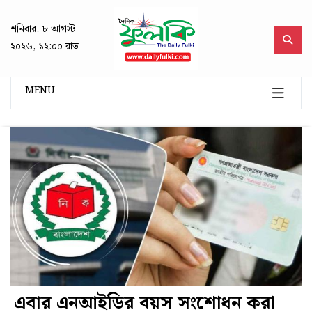
শনিবার, ৮ আগস্ট
২০২৬, ১২:০০ রাত
MENU
এবার এনআইডির বয়স সংশোধন করা