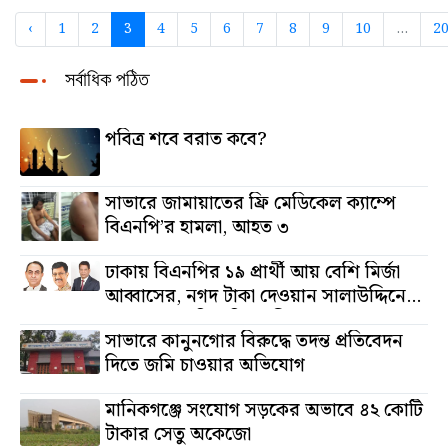
‹
1
2
3
4
5
6
7
8
9
10
...
2
সর্বাধিক পঠিত
পবিত্র শবে বরাত কবে?
সাভারে জামায়াতের ফ্রি মেডিকেল ক্যাম্পে
বিএনপি’র হামলা, আহত ৩
ঢাকায় বিএনপির ১৯ প্রার্থী আয় বেশি মির্জা
আব্বাসের, নগদ টাকা দেওয়ান সালাউদ্দিনের,
অস্থাবর সম্পত্তি তমিজউদ্দিনের
সাভারে কানুনগোর বিরুদ্ধে তদন্ত প্রতিবেদন
দিতে জমি চাওয়ার অভিযোগ
মানিকগঞ্জে সংযোগ সড়কের অভাবে ৪২ কোটি
টাকার সেতু অকেজো