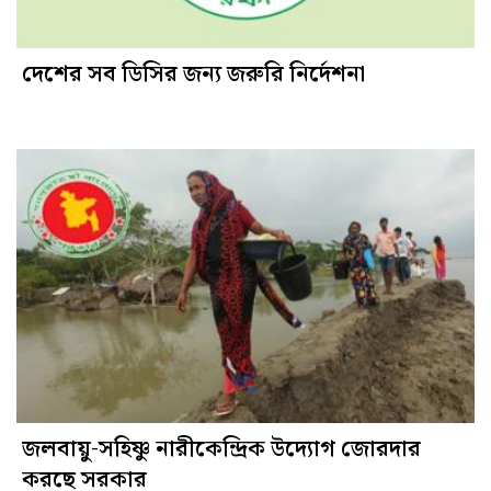
দেশের সব ডিসির জন্য জরুরি নির্দেশনা
জলবায়ু-সহিষ্ণু নারীকেন্দ্রিক উদ্যোগ জোরদার
করছে সরকার