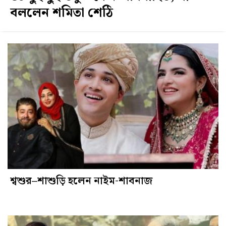
বললেন শমিতা শেঠি
শ্বশুর–শাশুড়ি হলেন নাইম-শাবনাজ