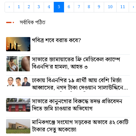
‹
1
2
3
4
5
6
7
8
9
10
11
›
সর্বাধিক পঠিত
পবিত্র শবে বরাত কবে?
সাভারে জামায়াতের ফ্রি মেডিকেল ক্যাম্পে
বিএনপি’র হামলা, আহত ৩
ঢাকায় বিএনপির ১৯ প্রার্থী আয় বেশি মির্জা
আব্বাসের, নগদ টাকা দেওয়ান সালাউদ্দিনের,
অস্থাবর সম্পত্তি তমিজউদ্দিনের
সাভারে কানুনগোর বিরুদ্ধে তদন্ত প্রতিবেদন
দিতে জমি চাওয়ার অভিযোগ
মানিকগঞ্জে সংযোগ সড়কের অভাবে ৪২ কোটি
টাকার সেতু অকেজো