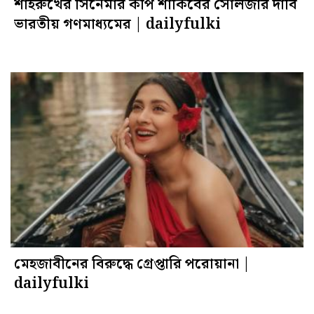
শাহরুখের সিনেমার কপি শাকিবের সোলজার দাবি
ভারতীয় গণমাধ্যমের | dailyfulki
মেহজাবীনের বিরুদ্ধে গ্রেপ্তারি পরোয়ানা |
dailyfulki