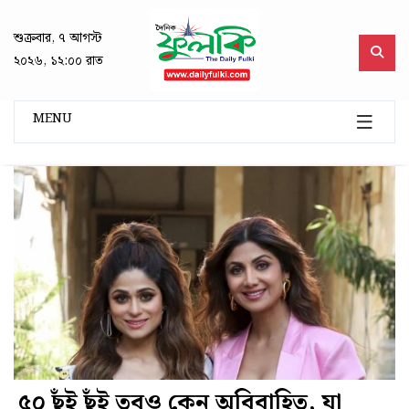
শুক্রবার, ৭ আগস্ট
২০২৬, ১২:০০ রাত
MENU
৫০ ছুঁই ছুঁই তবুও কেন অবিবাহিত, যা