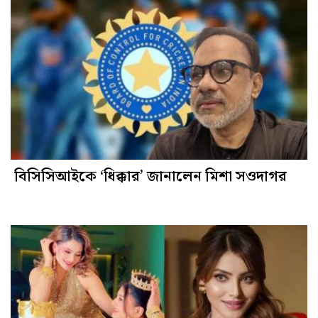
বিসিসিআইকে ‘ধিক্কার’ জানালেন মিশা সওদাগর