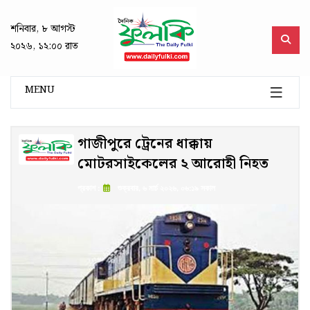
শনিবার, ৮ আগস্ট
২০২৬, ১২:০০ রাত
MENU
গাজীপুরে ট্রেনের ধাক্কায়
মোটরসাইকেলের ২ আরোহী নিহত
প্রকাশ :
শুক্রবার, ৬ মার্চ ২০২৬, ০৬:১৯ সকাল