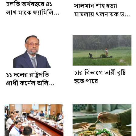
চলতি অর্থবছরে ৪১
সালমান শাহ হত্যা
লাখ মাকে ফ্যামিলি
মামলায় খলনায়ক ডন
কার্ড দেওয়া হবে :
কারাগারে
প্রধানমন্ত্রী
চার বিভাগে ভারী বৃষ্টি
১১ দলের রাষ্ট্রপতি
হতে পারে
প্রার্থী কর্নেল অলি
আহমেদ