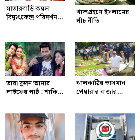
মাতারবাড়ি কয়লা
খাদ্যগ্রহণে ইসলামের
বিদ্যুৎকেন্দ্র পরিদর্শন
পাঁচ নীতি
করেছেন প্রধানমন্ত্রী
ঝালকাঠির ভাসমান
তারা দুজন আমার
পেয়ারার বাজার
লাইফের পার্ট : শাকিব
পরিদর্শনে মার্কিন
খান
রাষ্ট্রদূত