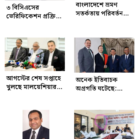
বাংলাদেশে ভ্রমণ
৩ বিসিএসের
সতর্কতায় পরিবর্তন
ভেরিফিকেশন প্রক্রিয়া
আনল যুক্তরাষ্ট্র
শেষের পথে, আগস্টেই
গেজেট প্রকাশ
আগস্টের শেষ সপ্তাহে
অনেক ইতিবাচক
খুলছে মালয়েশিয়ার
অগ্রগতি ঘটেছে:
শ্রমবাজার: মাহদী
পররাষ্ট্রমন্ত্রীর সঙ্গে
আমিন
বৈঠকের পর ট্রাম্পের
বিশেষ দূত