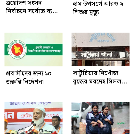
ত্রয়োদশ সংসদ
হাম উপসর্গে আরও ২
নির্বাচনে সর্বোচ্চ ব্যয়
শিশুর মৃত্যু
জামায়াতের, কোনো
খরচ করেনি ২৮ দল
সাটুরিয়ায় নিখোঁজ
প্রবাসীদের জন্য ১০
বৃদ্ধের মরদেহ মিলল
জরুরি নির্দেশনা
ডোবায়