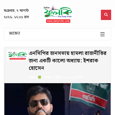
শুক্রবার, ৭ আগস্ট
২০২৬, ১২:০০ রাত
MENU
এনসিপির জনসভায় হামলা রাজনীতির
জন্য একটি কালো অধ্যায়: ইশরাক
হোসেন
প্রকাশ :
মঙ্গলবার, ৭ জুলাই ২০২৬, ০৬:৩৯ সকাল