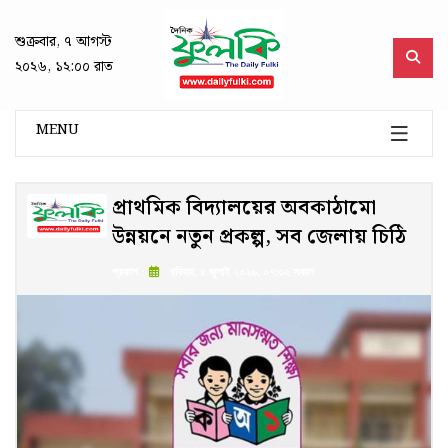
শুক্রবার, ৭ আগস্ট
২০২৬, ১২:০০ রাত
MENU
প্রাথমিক বিদ্যালয়ের অবকাঠামো
উন্নয়নে নতুন প্রকল্প, সব জেলায় চিঠি
প্রকাশ :
রবিবার, ৫ জুলাই ২০২৬, ০৭:৩২ সকাল