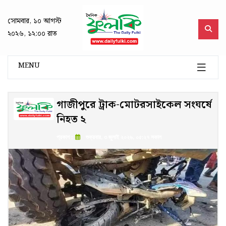
সোমবার, ১০ আগস্ট
২০২৬, ১২:০০ রাত
MENU
গাজীপুরে ট্রাক-মোটরসাইকেল সংঘর্ষে
নিহত ২
প্রকাশ :
শুক্রবার, ৩ জুলাই ২০২৬, ০৫:২৭ সকাল