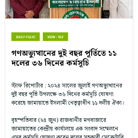
DAILY-FULKI
VIEW : 162
গণঅভ্যুত্থানের দুই বছর পূর্তিতে ১১
দলের ৩৬ দিনের কর্মসূচি
স্টাফ রিপোর্টার : ২০২৪ সালের জুলাই গণঅভ্যুত্থানের
দুই বছর পূর্তি উপলক্ষে ৩৬ দিনের কর্মসূচি ঘোষণা
করেছে জামায়াতে ইসলামী নেতৃত্বাধীন ১১ দলীয় ঐক্য।
বৃহস্পতিবার (২৫ জুন) রাজধানীর মগবাজারে
জামায়াতের কেন্দ্রীয় কার্যালয়ে এক সংবাদ সম্মেলনে
এসব কর্মসূচি ঘোষণা করেন দলের সহকারী সেক্রেটারি