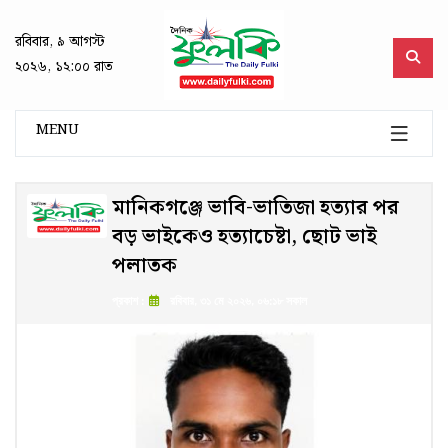
রবিবার, ৯ আগস্ট
২০২৬, ১২:০০ রাত
MENU
মানিকগঞ্জে ভাবি-ভাতিজা হত্যার পর
বড় ভাইকেও হত্যাচেষ্টা, ছোট ভাই
পলাতক
প্রকাশ :
রবিবার, ৩১ মে ২০২৬, ০৬:১৮ সকাল