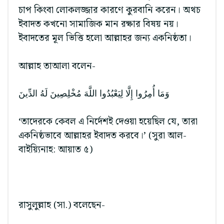
চাপ কিংবা লোকলজ্জার কারণে কুরবানি করেন। অথচ
ইবাদত কখনো সামাজিক মান রক্ষার বিষয় নয়।
ইবাদতের মূল ভিত্তি হলো আল্লাহর জন্য একনিষ্ঠতা।
আল্লাহ তাআলা বলেন-
وَمَا أُمِرُوا إِلَّا لِيَعْبُدُوا اللَّهَ مُخْلِصِينَ لَهُ الدِّينَ
‘তাদেরকে কেবল এ নির্দেশই দেওয়া হয়েছিল যে, তারা
একনিষ্ঠভাবে আল্লাহর ইবাদত করবে।’ (সুরা আল-
বাইয়্যিনাহ: আয়াত ৫)
রাসুলুল্লাহ (সা.) বলেছেন-