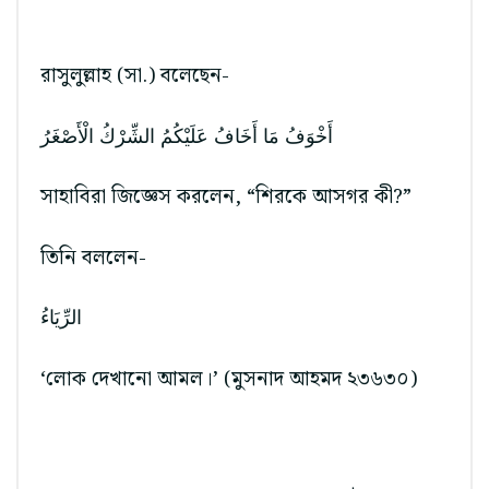
রাসুলুল্লাহ (সা.) বলেছেন-
أَخْوَفُ مَا أَخَافُ عَلَيْكُمُ الشِّرْكُ الْأَصْغَرُ
সাহাবিরা জিজ্ঞেস করলেন, “শিরকে আসগর কী?”
তিনি বললেন-
الرِّيَاءُ
‘লোক দেখানো আমল।’ (মুসনাদ আহমদ ২৩৬৩০)