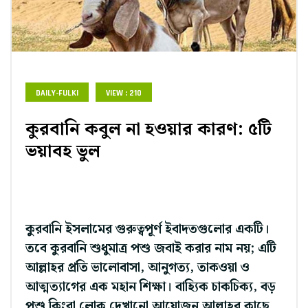
DAILY-FULKI
VIEW : 210
কুরবানি কবুল না হওয়ার কারণ: ৫টি
ভয়াবহ ভুল
কুরবানি ইসলামের গুরুত্বপূর্ণ ইবাদতগুলোর একটি।
তবে কুরবানি শুধুমাত্র পশু জবাই করার নাম নয়; এটি
আল্লাহর প্রতি ভালোবাসা, আনুগত্য, তাকওয়া ও
আত্মত্যাগের এক মহান শিক্ষা। বাহ্যিক চাকচিক্য, বড়
পশু কিংবা লোক দেখানো আয়োজন আল্লাহর কাছে