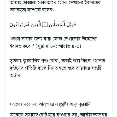
আল্লাহ তাআলা কোরআনে লোক দেখানো ইবাদতের
ভয়াবহতা সম্পর্কে বলেন-
فَوَيْلٌ لِّلْمُصَلِّينَ ۝ الَّذِينَ هُمْ يُرَاءُونَ
‘ধ্বংস তাদের জন্য যারা লোক দেখানোর উদ্দেশ্যে
ইবাদত করে।’ (সুরা মাউন: আয়াত ৪-৫)
সুতরাং কুরবানির পশু কেনা, জবাই করা কিংবা গোশত
বণ্টনের প্রতিটি ধাপে নিয়ত হতে হবে আল্লাহর সন্তুষ্টি
অর্জন।
সমাজের ভয়ে নয়, আল্লাহর সন্তুষ্টির জন্য কুরবানি
অনেকে সমাজে ছোট হয়ে যাওয়ার ভয়, আত্মীয়স্বজনের