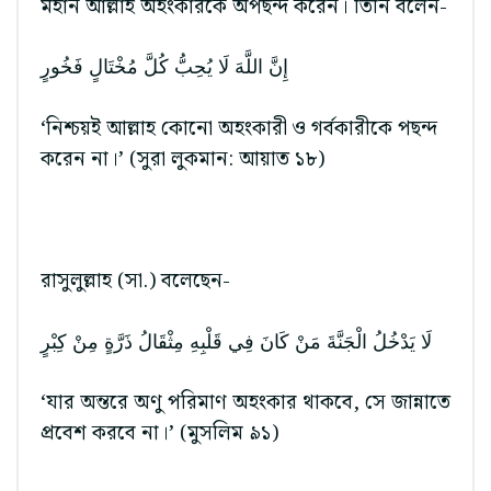
মহান আল্লাহ অহংকারকে অপছন্দ করেন। তিনি বলেন-
إِنَّ اللَّهَ لَا يُحِبُّ كُلَّ مُخْتَالٍ فَخُورٍ
‘নিশ্চয়ই আল্লাহ কোনো অহংকারী ও গর্বকারীকে পছন্দ
করেন না।’ (সুরা লুকমান: আয়াত ১৮)
রাসুলুল্লাহ (সা.) বলেছেন-
لَا يَدْخُلُ الْجَنَّةَ مَنْ كَانَ فِي قَلْبِهِ مِثْقَالُ ذَرَّةٍ مِنْ كِبْرٍ
‘যার অন্তরে অণু পরিমাণ অহংকার থাকবে, সে জান্নাতে
প্রবেশ করবে না।’ (মুসলিম ৯১)