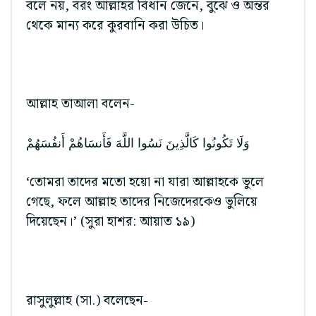
বলে নয়, বরং আল্লাহর বিধান জেনে, বুঝে ও অন্তর
থেকে মান্য করে কুরবানি করা উচিত।
আল্লাহ তাআলা বলেন-
وَلَا تَكُونُوا كَالَّذِينَ نَسُوا اللَّهَ فَأَنسَاهُمْ أَنفُسَهُمْ
‘তোমরা তাদের মতো হয়ো না যারা আল্লাহকে ভুলে
গেছে, ফলে আল্লাহ তাদের নিজেদেরকেও ভুলিয়ে
দিয়েছেন।’ (সুরা হাশর: আয়াত ১৯)
রাসুলুল্লাহ (সা.) বলেছেন-