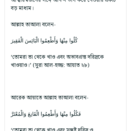
আত্মীয়স্বজনের সঙ্গে আনন্দ ভাগ করে নেওয়ার একটি
বড় মাধ্যম।
আল্লাহ তাআলা বলেন-
كُلُوا مِنْهَا وَأَطْعِمُوا الْبَائِسَ الْفَقِيرَ
‘তোমরা তা থেকে খাও এবং অভাবগ্রস্ত দরিদ্রকে
খাওয়াও।’ (সুরা আল-হজ্জ: আয়াত ২৮)
আরেক আয়াতে আল্লাহ তাআলা বলেন-
فَكُلُوا مِنْهَا وَأَطْعِمُوا الْقَانِعَ وَالْمُعْتَرَّ
‘তোমরা তা থেকে খাও এবং সন্তুষ্ট দরিদ্র ও