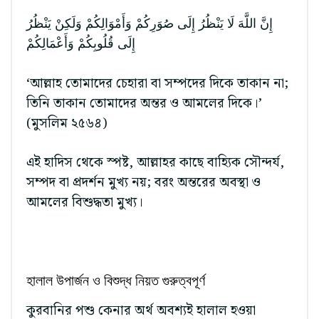
إِنَّ اللَّهَ لَا يَنْظُرُ إِلَى صُوَرِكُمْ وَأَمْوَالِكُمْ وَلَكِنْ يَنْظُرُ
إِلَى قُلُوبِكُمْ وَأَعْمَالِكُمْ
‘আল্লাহ তোমাদের চেহারা বা সম্পদের দিকে তাকান না;
তিনি তাকান তোমাদের অন্তর ও আমলের দিকে।’
(মুসলিম ২৫৬৪)
এই হাদিস থেকে স্পষ্ট, আল্লাহর কাছে বাহ্যিক সৌন্দর্য,
সম্পদ বা প্রদর্শন মুখ্য নয়; বরং অন্তরের অবস্থা ও
আমলের বিশুদ্ধতা মুখ্য।
হালাল উপার্জন ও বিশুদ্ধ নিয়ত গুরুত্বপূর্ণ
কুরবানির পশু কেনার অর্থ অবশ্যই হালাল হওয়া