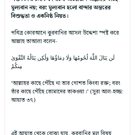
মূল্যবান নয়; বরং মূল্যবান হলো বান্দার অন্তরের
বিশুদ্ধতা ও একনিষ্ঠ নিয়ত।
পবিত্র কোরআনে কুরবানির আসল উদ্দেশ্য স্পষ্ট করে
আল্লাহ তাআলা বলেন-
لَن يَنَالَ اللَّهَ لُحُومُهَا وَلَا دِمَاؤُهَا وَلَٰكِن يَنَالُهُ التَّقْوَىٰ
مِنكُمْ
‘আল্লাহর কাছে পৌঁছে না তার গোশত কিংবা রক্ত; বরং
তাঁর কাছে পৌঁছে তোমাদের তাকওয়া।’ (সুরা আল-হজ্জ:
আয়াত ৩৭)
এই আয়াত থেকে বোঝা যায়, কুরবানির মূল বিষয়