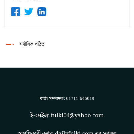
সর্বাধিক পঠিত
বার্তা সম্পাদক
: 01711-645019
ই-মেইল
:
fulki04@yahoo.com
স্বত্বাধিকারী কর্তৃক
dailyfulki.com
এর সর্বস্বত্ব