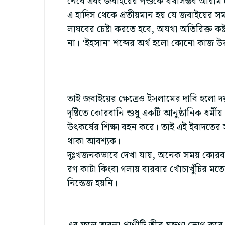
নেবে এবং জবাইয়ের পশুকে যথাসম্ভব আরাম দে
এ হাদিস থেকে প্রতীয়মান হয় যে জবাইয়ের সময় প
লাঘবের চেষ্টা করতে হবে, অযথা অতিরিক্ত কষ
না। ‘ইহসান’ শব্দের অর্থ হলো কোনো কাজ উত্ত
তাই জবাইয়ের ক্ষেত্রেও ইসলামের দাবি হলো
দৃষ্টিতে কোরবানি শুধু একটি আনুষ্ঠানিক ধর্ম
উৎকর্ষের শিক্ষা বহন করে। তাই এই ইবাদতের সঙ
থাকা আবশ্যক।
দুঃখজনকভাবে দেখা যায়, অনেক সময় কোরবা
রগ কাটা কিংবা গলায় বারবার খোঁচাখুঁচির ম
নিস্তেজ হয়নি।