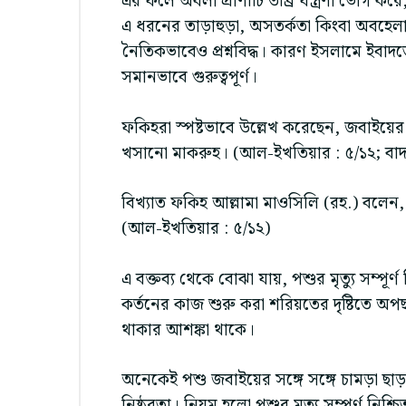
এর ফলে অবলা প্রাণীটি তীব্র যন্ত্রণা ভোগ কর
এ ধরনের তাড়াহুড়া, অসতর্কতা কিংবা অবহে
নৈতিকভাবেও প্রশ্নবিদ্ধ। কারণ ইসলামে ইবাদতে
সমানভাবে গুরুত্বপূর্ণ।
ফকিহরা স্পষ্টভাবে উল্লেখ করেছেন, জবাইয়ে
খসানো মাকরুহ। (আল-ইখতিয়ার : ৫/১২; বাদ
বিখ্যাত ফকিহ আল্লামা মাওসিলি (রহ.) বলেন
(আল-ইখতিয়ার : ৫/১২)
এ বক্তব্য থেকে বোঝা যায়, পশুর মৃত্যু সম্পূর্
কর্তনের কাজ শুরু করা শরিয়তের দৃষ্টিতে অপ
থাকার আশঙ্কা থাকে।
অনেকেই পশু জবাইয়ের সঙ্গে সঙ্গে চামড়া ছাড়
নিষ্ঠুরতা। নিয়ম হলো পশুর মৃত্যু সম্পূর্ণ নিশ্