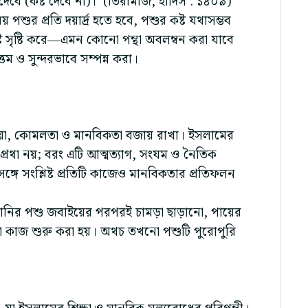
বে (কষ্ট দেবে না)।’ (তিরমিজি, হাদিস : ১৪০৯)
শুর প্রতি দয়ার্দ্র হতে হবে, পশুর কষ্ট যথাসম্ভব
্ট সৃষ্টি করে—এমন কোনো পন্থা অবলম্বন করা যাবে
ম ও সুন্দরভাবে সম্পন্ন করা।
 দয়া, কোমলতা ও মানবিকতা বজায় রাখা। ইসলামের
ীয় প্রথা নয়; বরং এটি আত্মত্যাগ, সংযম ও নৈতিক
্গে সংশ্লিষ্ট প্রতিটি কাজেও মানবিকতার প্রতিফলন
নির পশু জবাইয়ের পরপরই চামড়া ছাড়ানো, পায়ের
তো কাজ শুরু করা হয়। অথচ তখনো পশুটি পুরোপুরি