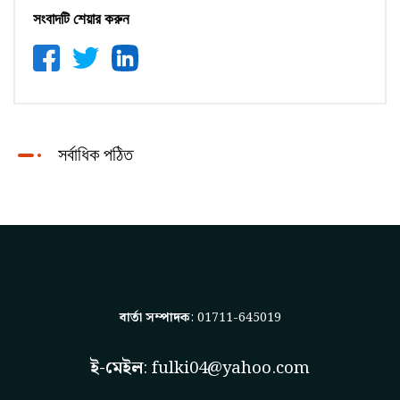
সংবাদটি শেয়ার করুন
সর্বাধিক পঠিত
বার্তা সম্পাদক
: 01711-645019
ই-মেইল
:
fulki04@yahoo.com