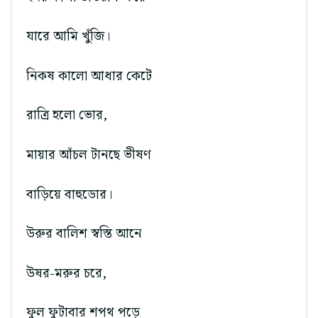
যারে আমি খুঁজি।
নিকষ কালো আধার কেটে
রাত্রি হলো ভোর,
মায়ার আঁচল টানছে ভীষণ
বাড়িয়ে বাহুডোর।
উরুর বালিশ স্বস্তি আনে
উষর-মরুর চরে,
ফুল ফুটাবার শপথ পড়ে