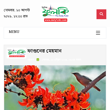
সোমবার, ১০ আগস্ট
২০২৬, ১২:০০ রাত
MENU
ফাগুনের মেহমান
প্রকাশ :
সোমবার, ১৩ এপ্রিল ২০২৬, ০৬:৩৪ সকাল